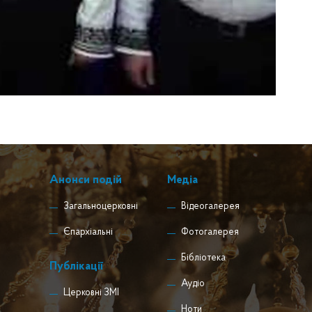
Анонси подій
Медіа
Загальноцерковні
Відеогалерея
Єпархіальні
Фотогалерея
Бібліотека
Публікації
Аудіо
Церковні ЗМІ
Ноти