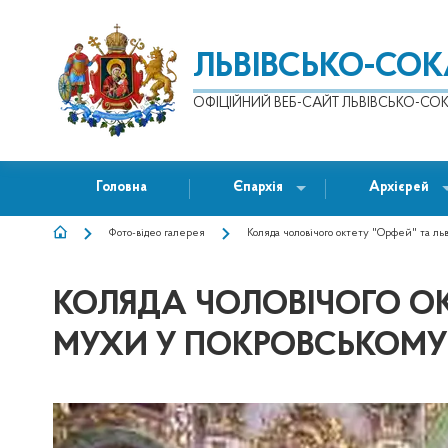
ЛЬВІВСЬКО-СО
ОФІЦІЙНИЙ ВЕБ-САЙТ ЛЬВІВСЬКО-СОК
Головна
Єпархія
Архієрей
Фото-відео галерея
Коляда чоловічого октету "Орфей" та ль
РЯДОК
НАВІҐАЦІЇ
КОЛЯДА ЧОЛОВІЧОГО ОК
МУХИ У ПОКРОВСЬКОМУ