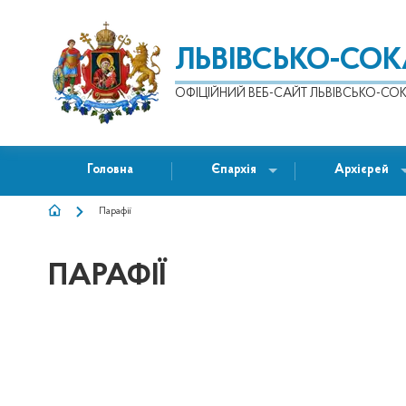
ЛЬВІВСЬКО-СО
ОФІЦІЙНИЙ ВЕБ-САЙТ ЛЬВІВСЬКО-СОК
Головна
Єпархія
Архієрей
Парафії
РЯДОК
НАВІҐАЦІЇ
ПАРАФІЇ