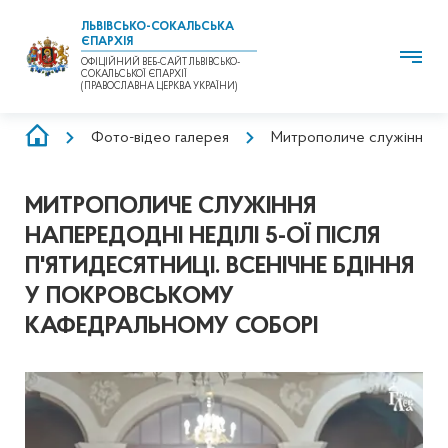
ЛЬВІВСЬКО-СОКАЛЬСЬКА
ЄПАРХІЯ
ОФІЦІЙНИЙ ВЕБ-САЙТ ЛЬВІВСЬКО-
СОКАЛЬСЬКОЇ ЄПАРХІЇ
(ПРАВОСЛАВНА ЦЕРКВА УКРАЇНИ)
РЯДОК
Фото-відео галерея
Митрополиче служіння нап
НАВІҐАЦІЇ
МИТРОПОЛИЧЕ СЛУЖІННЯ
НАПЕРЕДОДНІ НЕДІЛІ 5-ОЇ ПІСЛЯ
П'ЯТИДЕСЯТНИЦІ. ВСЕНІЧНЕ БДІННЯ
У ПОКРОВСЬКОМУ
КАФЕДРАЛЬНОМУ СОБОРІ