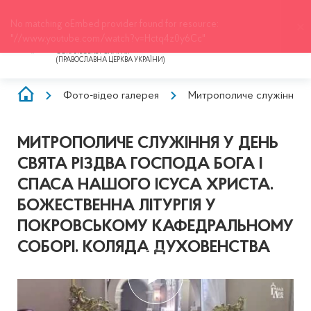
ЛЬВІВСЬКО-СОКАЛЬСЬКА
ЄПАРХІЯ
ОФІЦІЙНИЙ ВЕБ-САЙТ ЛЬВІВСЬКО-
СОКАЛЬСЬКОЇ ЄПАРХІЇ
(ПРАВОСЛАВНА ЦЕРКВА УКРАЇНИ)
РЯДОК
Фото-відео галерея
Митрополиче служіння у д
НАВІҐАЦІЇ
МИТРОПОЛИЧЕ СЛУЖІННЯ У ДЕНЬ
СВЯТА РІЗДВА ГОСПОДА БОГА І
СПАСА НАШОГО ІСУСА ХРИСТА.
БОЖЕСТВЕННА ЛІТУРГІЯ У
ПОКРОВСЬКОМУ КАФЕДРАЛЬНОМУ
СОБОРІ. КОЛЯДА ДУХОВЕНСТВА