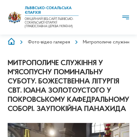
ЛЬВІВСЬКО-СОКАЛЬСЬКА
ЄПАРХІЯ
ОФІЦІЙНИЙ ВЕБ-САЙТ ЛЬВІВСЬКО-
СОКАЛЬСЬКОЇ ЄПАРХІЇ
(ПРАВОСЛАВНА ЦЕРКВА УКРАЇНИ)
РЯДОК
Фото-відео галерея
Митрополиче служіння у м
НАВІҐАЦІЇ
МИТРОПОЛИЧЕ СЛУЖІННЯ У
М'ЯСОПУСНУ ПОМИНАЛЬНУ
СУБОТУ. БОЖЕСТВЕННА ЛІТУРГІЯ
СВТ. ІОАНА ЗОЛОТОУСТОГО У
ПОКРОВСЬКОМУ КАФЕДРАЛЬНОМУ
СОБОРІ. ЗАУПОКІЙНА ПАНАХИДА