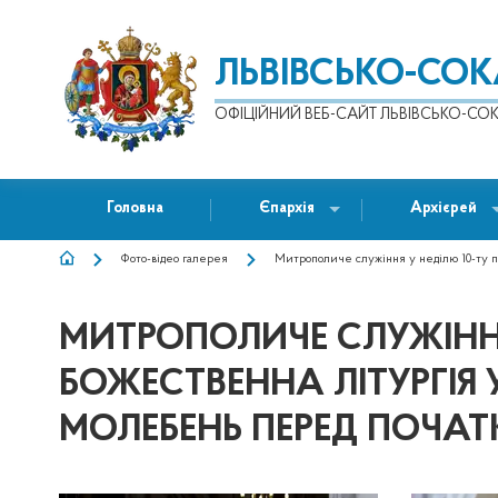
ЛЬВІВСЬКО-СО
ОФІЦІЙНИЙ ВЕБ-САЙТ ЛЬВІВСЬКО-СОК
Головна
Єпархія
Архієрей
Фото-відео галерея
Митрополиче служіння у неділю 10-ту пі
РЯДОК
НАВІҐАЦІЇ
МИТРОПОЛИЧЕ СЛУЖІННЯ 
БОЖЕСТВЕННА ЛІТУРГІЯ
МОЛЕБЕНЬ ПЕРЕД ПОЧА