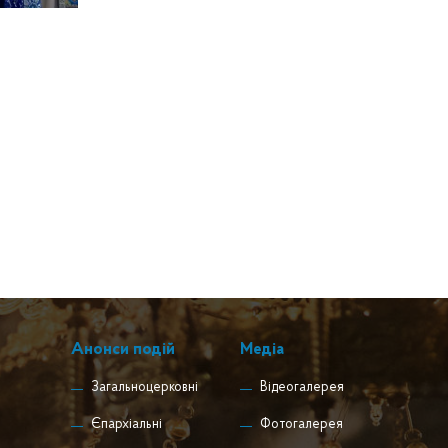
Анонси подій
Медіа
Загальноцерковні
Відеогалерея
Єпархіальні
Фотогалерея