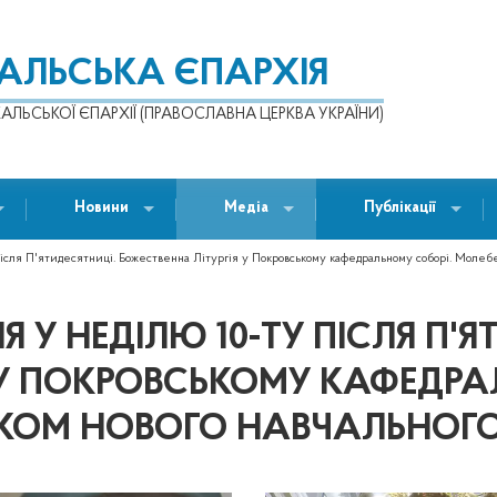
КАЛЬСЬКА ЄПАРХІЯ
АЛЬСЬКОЇ ЄПАРХІЇ (ПРАВОСЛАВНА ЦЕРКВА УКРАЇНИ)
Новини
Медіа
Публікації
сля П'ятидесятниці. Божественна Літургія у Покровському кафедральному соборі. Молебе
У НЕДІЛЮ 10-ТУ ПІСЛЯ П'Я
 У ПОКРОВСЬКОМУ КАФЕДРА
ТКОМ НОВОГО НАВЧАЛЬНОГО