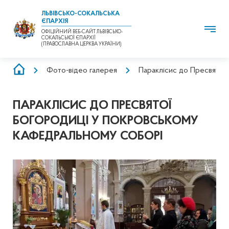
ЛЬВІВСЬКО-СОКАЛЬСЬКА
ЄПАРХІЯ
ОФІЦІЙНИЙ ВЕБ-САЙТ ЛЬВІВСЬКО-
СОКАЛЬСЬКОЇ ЄПАРХІЇ
(ПРАВОСЛАВНА ЦЕРКВА УКРАЇНИ)
РЯДОК
Фото-відео галерея
Параклісис до Пресвятої
НАВІҐАЦІЇ
ПАРАКЛІСИС ДО ПРЕСВЯТОЇ
БОГОРОДИЦІ У ПОКРОВСЬКОМУ
КАФЕДРАЛЬНОМУ СОБОРІ