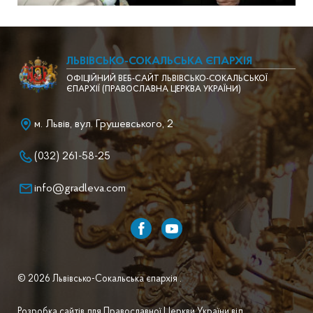
ЛЬВІВСЬКО-СОКАЛЬСЬКА ЄПАРХІЯ
ОФІЦІЙНИЙ ВЕБ-САЙТ ЛЬВІВСЬКО-СОКАЛЬСЬКОЇ
ЄПАРХІЇ (ПРАВОСЛАВНА ЦЕРКВА УКРАЇНИ)
м. Львів, вул. Грушевського, 2
(032) 261-58-25
info@gradleva.com
© 2026 Львівсько-Сокальська єпархія .
Розробка сайтів для Православної Церкви України від