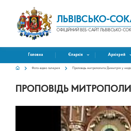
ЛЬВІВСЬКО-СО
ОФІЦІЙНИЙ ВЕБ-САЙТ ЛЬВІВСЬКО-СОК
Головна
Єпархія
Архієрей
Фото-відео галерея
Проповідь митрополита Димитрія у неді
РЯДОК
НАВІҐАЦІЇ
ПРОПОВІДЬ МИТРОПОЛИТ