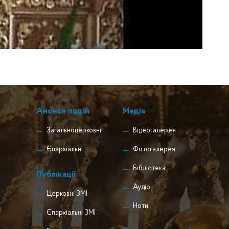
Анонси подій
Медіа
Загальноцерковні
Відеогалерея
Єпархіальні
Фотогалерея
Бібліотека
Публікації
Аудіо
Церковні ЗМІ
Ноти
Єпархіальні ЗМІ