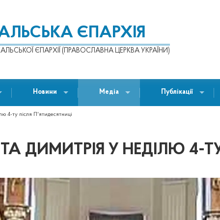
КАЛЬСЬКА ЄПАРХІЯ
АЛЬСЬКОЇ ЄПАРХІЇ (ПРАВОСЛАВНА ЦЕРКВА УКРАЇНИ)
Новини
Медіа
Публікації
лю 4-ту після П'ятидесятниці
А ДИМИТРІЯ У НЕДІЛЮ 4-ТУ