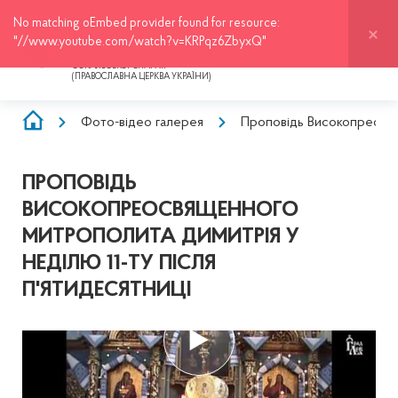
No matching oEmbed provider found for resource:
ЛЬВІВСЬКО-СОКАЛЬСЬКА
ЄПАРХІЯ
"//www.youtube.com/watch?v=KRPqz6ZbyxQ"
ОФІЦІЙНИЙ ВЕБ-САЙТ ЛЬВІВСЬКО-
СОКАЛЬСЬКОЇ ЄПАРХІЇ
(ПРАВОСЛАВНА ЦЕРКВА УКРАЇНИ)
РЯДОК
Фото-відео галерея
Проповідь Високопреосвя
НАВІҐАЦІЇ
ПРОПОВІДЬ
ВИСОКОПРЕОСВЯЩЕННОГО
МИТРОПОЛИТА ДИМИТРІЯ У
НЕДІЛЮ 11-ТУ ПІСЛЯ
П'ЯТИДЕСЯТНИЦІ