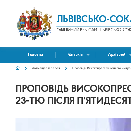
ЛЬВІВСЬКО-СО
ОФІЦІЙНИЙ ВЕБ-САЙТ ЛЬВІВСЬКО-СОК
Головна
Єпархія
Архієрей
Фото-відео галерея
Проповідь Високопреосвященного митроп
РЯДОК
НАВІҐАЦІЇ
ПРОПОВІДЬ ВИСОКОПРЕ
23-ТЮ ПІСЛЯ П'ЯТИДЕСЯ