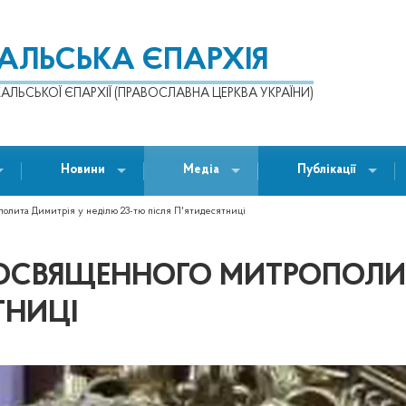
КАЛЬСЬКА ЄПАРХІЯ
АЛЬСЬКОЇ ЄПАРХІЇ (ПРАВОСЛАВНА ЦЕРКВА УКРАЇНИ)
Новини
Медіа
Публікації
олита Димитрія у неділю 23-тю після П'ятидесятниці
ОСВЯЩЕННОГО МИТРОПОЛИТ
ТНИЦІ