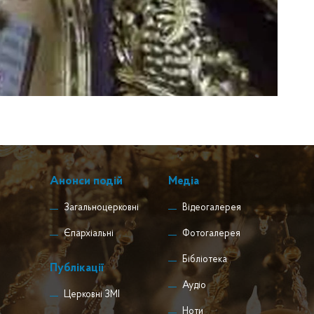
Анонси подій
Медіа
Загальноцерковні
Відеогалерея
Єпархіальні
Фотогалерея
Бібліотека
Публікації
Аудіо
Церковні ЗМІ
Ноти