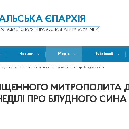
КАЛЬСЬКА ЄПАРХІЯ
АЛЬСЬКОЇ ЄПАРХІЇ (ПРАВОСЛАВНА ЦЕРКВА УКРАЇНИ)
Новини
Медіа
Публікації
а Димитрія за всенічним бдінням напередодні неділі про блудного сина
ЩЕННОГО МИТРОПОЛИТА ДИ
НЕДІЛІ ПРО БЛУДНОГО СИНА