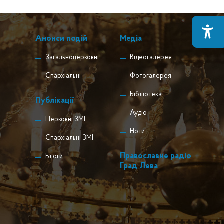
Анонси подій
Медіа
Загальноцерковні
Відеогалерея
Єпархіальні
Фотогалерея
Бібліотека
Публікації
Аудіо
Церковні ЗМІ
Ноти
Єпархіальні ЗМІ
Православне радіо
Блоги
Град Лева