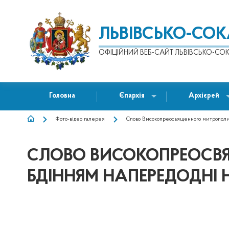
ЛЬВІВСЬКО-СО
ОФІЦІЙНИЙ ВЕБ-САЙТ ЛЬВІВСЬКО-СОК
Головна
Єпархія
Архієрей
Фото-відео галерея
Слово Високопреосвященного митрополит
РЯДОК
НАВІҐАЦІЇ
СЛОВО ВИСОКОПРЕОСВЯ
БДІННЯМ НАПЕРЕДОДНІ 