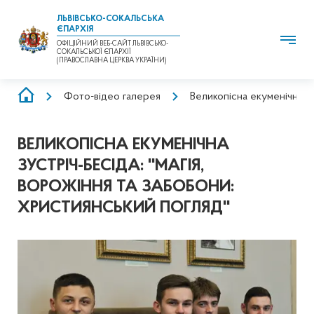
ЛЬВІВСЬКО-СОКАЛЬСЬКА
ЄПАРХІЯ
ОФІЦІЙНИЙ ВЕБ-САЙТ ЛЬВІВСЬКО-
СОКАЛЬСЬКОЇ ЄПАРХІЇ
(ПРАВОСЛАВНА ЦЕРКВА УКРАЇНИ)
РЯДОК
Фото-відео галерея
Великопісна екуменічна зу
НАВІҐАЦІЇ
ВЕЛИКОПІСНА ЕКУМЕНІЧНА
ЗУСТРІЧ-БЕСІДА: ''МАГІЯ,
ВОРОЖІННЯ ТА ЗАБОБОНИ:
ХРИСТИЯНСЬКИЙ ПОГЛЯД''