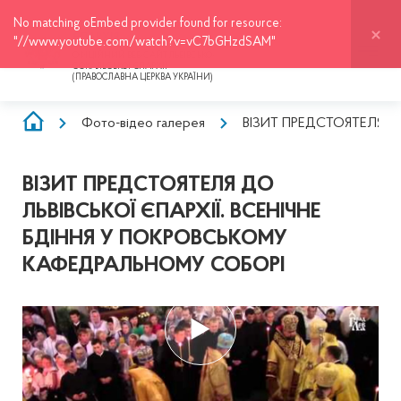
No matching oEmbed provider found for resource:
ЛЬВІВСЬКО-СОКАЛЬСЬКА
ЄПАРХІЯ
"//www.youtube.com/watch?v=vC7bGHzdSAM"
ОФІЦІЙНИЙ ВЕБ-САЙТ ЛЬВІВСЬКО-
СОКАЛЬСЬКОЇ ЄПАРХІЇ
(ПРАВОСЛАВНА ЦЕРКВА УКРАЇНИ)
РЯДОК
Фото-відео галерея
ВІЗИТ ПРЕДСТОЯТЕЛЯ ДО 
НАВІҐАЦІЇ
ВІЗИТ ПРЕДСТОЯТЕЛЯ ДО
ЛЬВІВСЬКОЇ ЄПАРХІЇ. ВСЕНІЧНЕ
БДІННЯ У ПОКРОВСЬКОМУ
КАФЕДРАЛЬНОМУ СОБОРІ