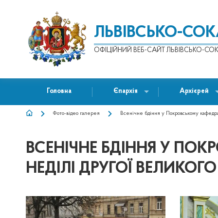
ЛЬВІВСЬКО-СО
ОФІЦІЙНИЙ ВЕБ-САЙТ ЛЬВІВСЬКО-СОК
Головна
Єпархія
Архієрей
Фото-відео галерея
Всенічне бдіння у Покровському кафедра
РЯДОК
НАВІҐАЦІЇ
ВСЕНІЧНЕ БДІННЯ У ПО
НЕДІЛІ ДРУГОЇ ВЕЛИКОГ