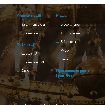
Анонси подій
Медіа
Загальноцерковні
Відеогалерея
Єпархіальні
Фотогалерея
Бібліотека
Публікації
Аудіо
Церковні ЗМІ
Ноти
Єпархіальні ЗМІ
Православне радіо
Блоги
Град Лева