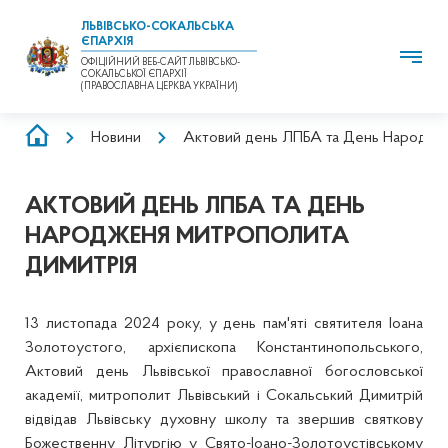
ЛЬВІВСЬКО-СОКАЛЬСЬКА
ЄПАРХІЯ
ОФІЦІЙНИЙ ВЕБ-САЙТ ЛЬВІВСЬКО-
СОКАЛЬСЬКОЇ ЄПАРХІЇ
(ПРАВОСЛАВНА ЦЕРКВА УКРАЇНИ)
РЯДОК
Новини
Актовий день ЛПБА та День Народже
НАВІҐАЦІЇ
АКТОВИЙ ДЕНЬ ЛПБА ТА ДЕНЬ
НАРОДЖЕНЯ МИТРОПОЛИТА
ДИМИТРІЯ
13 листопада 2024 року, у день пам'яті святителя Іоана
Золотоустого, архієпископа Константинопольського,
Актовий день Львівської православної богословської
академії, митрополит Львівський і Сокальський Димитрій
відвідав Львівську духовну школу та звершив святкову
Божественну Літургію у Свято-Іоано-Золотоустівському