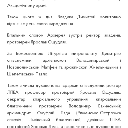
Академічному храмі.
Також цього ж дня, Владика Димитрій молитовно
відзначає день свого народження.
Вітальним словом Архієрея зустрів ректор академії,
протоієрей Ярослав Ощудляк.
За Божесвенною Літургією митрополиту Димитрію
співслужили: архієпископ Володимирський і
Нововолинський Матфей та архієпископ Хмельницький і
Шепетівський Павло.
Також з числа духовенства ієрархам співслужили: ректор
ЛПБА, професор, протоієрей Ярослав Ощудляк;
секретар єпархіального управління, єпархіальний
благочинний протоієрей Володимир Бачинський;
архімандрит Онуфрій Ляда (Рівненсько-Острозька
єпархія); Львівський благочинний, духівник ЛПБА
протоієрей Ярослав Дуда, а також чисельне духовенство