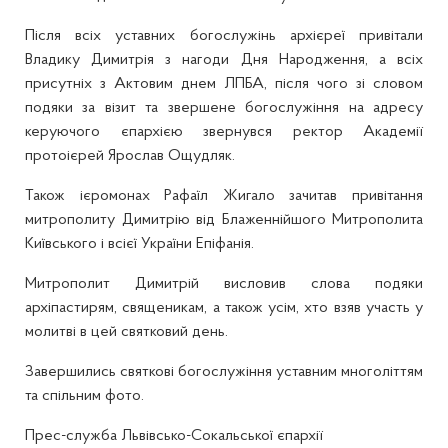
Після всіх уставних богослужінь архієреї привітали
Владику Димитрія з нагоди Дня Народження, а всіх
присутніх з Актовим днем ЛПБА, після чого зі словом
подяки за візит та звершене богослужіння на адресу
керуючого єпархією звернувся ректор Академії
протоієрей Ярослав Ощудляк.
Також ієромонах Рафаїл Жигало зачитав привітання
митрополиту Димитрію від Блаженнійшого Митрополита
Київського і всієї України Епіфанія.
Митрополит Димитрій висловив слова подяки
архіпастирям, священикам, а також усім, хто взяв участь у
молитві в цей святковий день.
Завершились святкові богослужіння уставним многоліттям
та спільним фото.
Прес-служба Львівсько-Сокальської єпархії