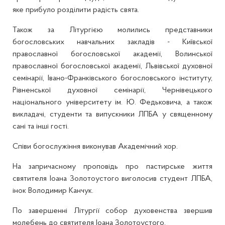
яке прибуло розділити радість свята.
Також за Літургією молились представники
богословських навчальних закладів - Київської
православної богословської академії, Волинської
православної богословської академії, Львівської духовної
семінарії, Івано-Франківського богословського інституту,
Рівненської духовної семінарії, Чернівецького
національного університету ім. Ю. Федьковича, а також
викладачі, студенти та випускники ЛПБА у священному
сані та інші гості.
Співи богослужіння виконував Академічний хор.
На запричасному проповідь про пастирське життя
святителя Іоана Золотоустого виголосив студент ЛПБА,
інок Володимир Канчук.
По завершенні Літургії собор духовенства звершив
молебень до святителя Іоана Золотоустого.