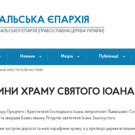
КАЛЬСЬКА ЄПАРХІЯ
АЛЬСЬКОЇ ЄПАРХІЇ (ПРАВОСЛАВНА ЦЕРКВА УКРАЇНИ)
Новини
Медіа
Публікації
ОАНА ХРЕСТИТЕЛЯ М.СТРИЙ
ДИНИ ХРАМУ СВЯТОГО ІОАНА
бору Предтечі і Хрестителя Господнього Іоана, митрополит Львівський і Со
ята звершив Божественну Літургію святителя Іоана Златоустого.
м зустріли дорослі та малі парафіяни храму, а у притворі церкви вітальни