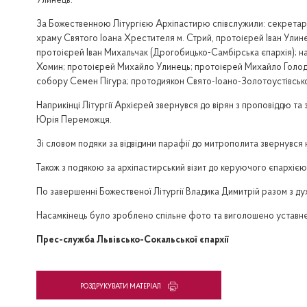
Улинець.
За Божественною Літургією Архіпастирю співслужили: секретар є
храму Святого Іоана Хрестителя м. Стрий, протоієрей Іван Ули
протоієрей Іван Михальчак (Дрогобицько-Самбірська єпархія); н
Хомин; протоієрей Михайло Улинець; протоієрей Михайло Голод 
собору Семен Пігура; протодиякон Свято-Іоано-Золотоустівськ
Наприкінці Літургії Архієрей звернувся до вірян з проповіддю та
Юрія Переможця.
Зі словом подяки за відвідини парафії до митрополита звернувся 
Також з подякою за архіпастирський візит до керуючого єпархією в
По завершенні Божественої Літургії Владика Димитрій разом з д
Насамкінець було зроблено спільне фото та виголошено уставне
Прес-служба Львівсько-Сокальської єпархії
PОЗДРУКУВАТИ МАТЕРІАЛ