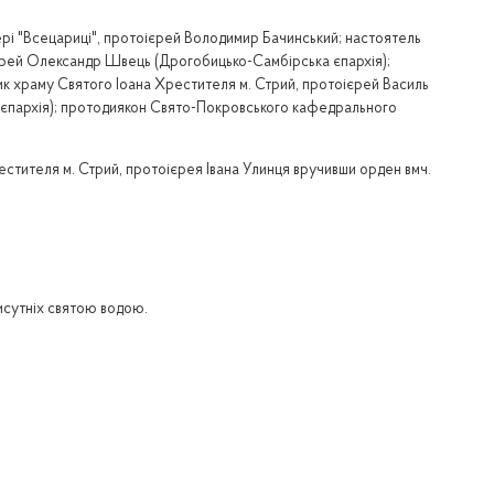
ері "Всецариці", протоієрей Володимир Бачинський; настоятель
ієрей Олександр Швець (Дрогобицько-Самбірська єпархія);
ик храму Святого Іоана Хрестителя м. Стрий, протоієрей Василь
 єпархія); протодиякон Свято-Покровського кафедрального
рестителя м. Стрий, протоієрея Івана Улинця вручивши орден вмч.
рисутніх святою водою.