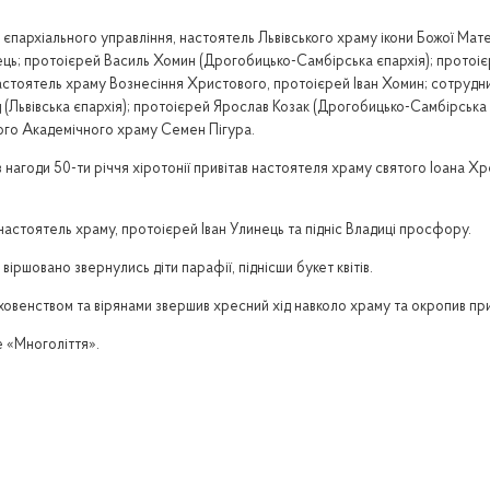
пархіального управління, настоятель Львівського храму ікони Божої Мат
нець; протоієрей Василь Хомин (Дрогобицько-Самбірська єпархія); прото
астоятель храму Вознесіння Христового, протоієрей Іван Хомин; сотрудн
(Львівська єпархія); протоієрей Ярослав Козак (Дрогобицько-Самбірська
ого Академічного храму Семен Пігура.
 з нагоди 50-ти річчя хіротонії привітав настоятеля храму святого Іоана Х
настоятель храму, протоієрей Іван Улинець та підніс Владиці просфору.
іршовано звернулись діти парафії, піднісши букет квітів.
уховенством та вірянами звершив хресний хід навколо храму та окропив п
 «Многоліття».