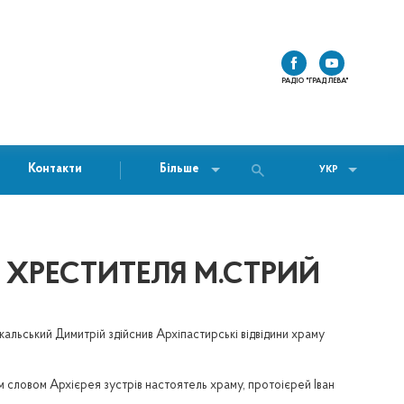
РАДІО "ГРАД ЛЕВА"
Контакти
Більше
УКР
 ХРЕСТИТЕЛЯ М.СТРИЙ
кальський Димитрій здійснив Архіпастирські відвідини храму
м словом Архієрея зустрів настоятель храму, протоієрей Іван