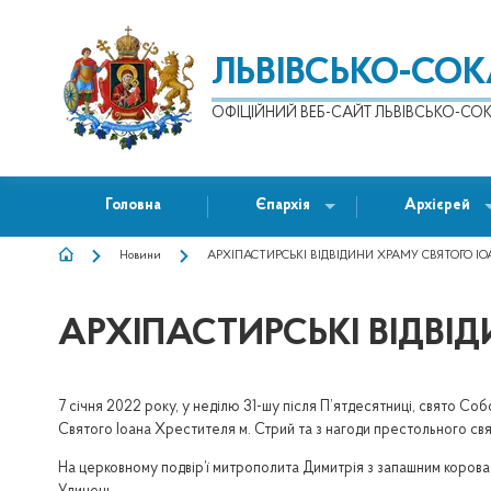
ЛЬВІВСЬКО-СО
ОФІЦІЙНИЙ ВЕБ-САЙТ ЛЬВІВСЬКО-СОК
Головна
Єпархія
Архієрей
Новини
АРХІПАСТИРСЬКІ ВІДВІДИНИ ХРАМУ СВЯТОГО І
РЯДОК
НАВІҐАЦІЇ
АРХІПАСТИРСЬКІ ВІДВІ
7 січня 2022 року, у неділю 31-шу після П’ятдесятниці, свято Со
Святого Іоана Хрестителя м. Стрий та з нагоди престольного св
На церковному подвір’ї митрополита Димитрія з запашним короває