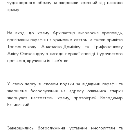
чудотворного образу та звершили хресний хід навколо
храму.
На вході до храму Архіпастир виголосив проповідь,
привітавши парафіян з храмовим святом, а також привітав
Трифоненкову Анастасію-Домініку та Трифоненкову
Алісу-Олександру з нагоди першої сповіді і урочистого
причастя, вручивши їм Пам’ятки.
У свою чергу зі словом подяки за відвідини парафії та
звершене богослужіння на адресу очільника єпархії
звернувся настоятель храму, протоієрей Володимир
Бачинський.
Завершились богослужіння уставним многоліттям та