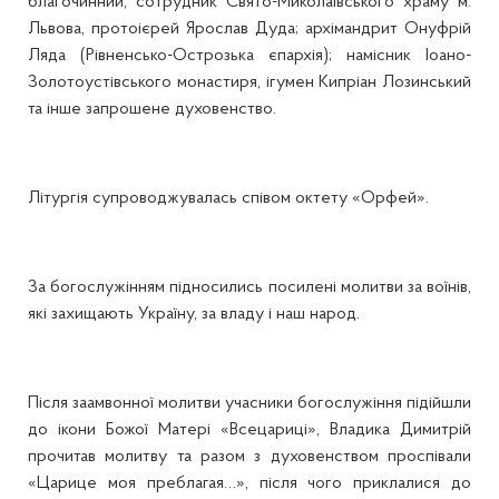
благочинний, сотрудник Свято-Миколаївського храму м.
Львова, протоієрей Ярослав Дуда; архімандрит Онуфрій
Ляда (Рівненсько-Острозька єпархія); намісник Іоано-
Золотоустівського монастиря, ігумен Кипріан Лозинський
та інше запрошене духовенство.
Літургія супроводжувалась співом октету «Орфей».
За богослужінням підносились посилені молитви за воїнів,
які захищають Україну, за владу і наш народ.
Після заамвонної молитви учасники богослужіння підійшли
до ікони Божої Матері «Всецариці», Владика Димитрій
прочитав молитву та разом з духовенством проспівали
«Царице моя преблагая…», після чого приклалися до