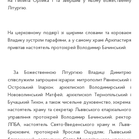
на Пилипа Орлика 1 та звершив у ньому Божественну
Літургію.
На церковному подвір’ї зі щирими словами та короваєм
Владику зустріли парафіяни, а у самому храмі Архіпастиря
привітав настоятель протоієрей Володимир Бачинський.
За Божественною Літургією Владиці Димитрію
співслужили запрошені ієрархи: митрополит Рівненський і
Острозький Іларіон; архієпископ Володимирський і
Нововолинський Матфей; архієпископ Тернопільський і
Бучацький Тихон, а також чисельне духовенство, зокрема:
настоятель храму та секретар Львівського єпархіального
управління протоієрей Володимир Бачинський; ректор
ЛПБА, настоятель Свято-Введенського храму м. Львів-
Брюховичі, протоієрей Ярослав Ощудляк; Львівський