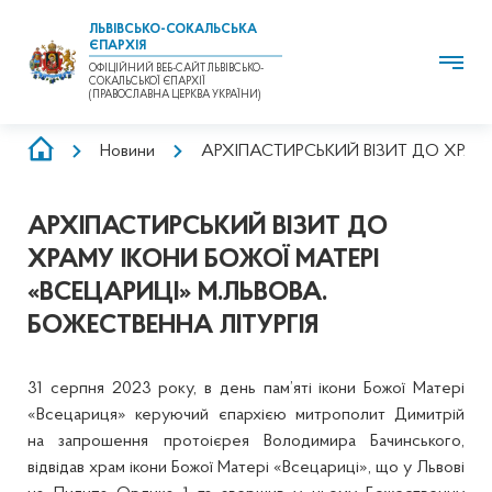
ЛЬВІВСЬКО-СОКАЛЬСЬКА
ЄПАРХІЯ
ОФІЦІЙНИЙ ВЕБ-САЙТ ЛЬВІВСЬКО-
СОКАЛЬСЬКОЇ ЄПАРХІЇ
(ПРАВОСЛАВНА ЦЕРКВА УКРАЇНИ)
РЯДОК
Новини
АРХІПАСТИРСЬКИЙ ВІЗИТ ДО ХРАМУ
НАВІҐАЦІЇ
АРХІПАСТИРСЬКИЙ ВІЗИТ ДО
ХРАМУ ІКОНИ БОЖОЇ МАТЕРІ
«ВСЕЦАРИЦІ» М.ЛЬВОВА.
БОЖЕСТВЕННА ЛІТУРГІЯ
31 серпня 2023 року, в день пам’яті ікони Божої Матері
«Всецариця» керуючий єпархією митрополит Димитрій
на запрошення протоієрея Володимира Бачинського,
відвідав храм ікони Божої Матері «Всецариці», що у Львові