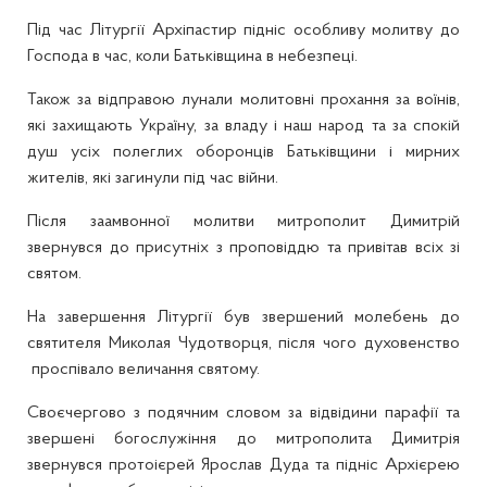
Під час Літургії Архіпастир підніс особливу молитву до
Господа в час, коли Батьківщина в небезпеці.
Також за відправою лунали молитовні прохання за воїнів,
які захищають Україну, за владу і наш народ та за спокій
душ усіх полеглих оборонців Батьківщини і мирних
жителів, які загинули під час війни.
Після заамвонної молитви митрополит Димитрій
звернувся до присутніх з проповіддю та привітав всіх зі
святом.
На завершення Літургії був звершений молебень до
святителя Миколая Чудотворця, після чого духовенство
проспівало величання святому.
Своєчергово з подячним словом за відвідини парафії та
звершені богослужіння до митрополита Димитрія
звернувся протоієрей Ярослав Дуда та підніс Архієрею