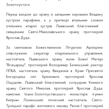
Золотоустого.
Перед входом до храму із запашним короваєм Владику
зустріли парафіяни, а у притворі вітальним словом
очільника єпархії зустрів Львівський благочинний ,
священник Свято-Миколаївського храму, протоієрей
Ярослав Дуда.
За святковою Божественною Літургією Архієрею
співслужили: секретар єпархіального управління,
настоятель Львівського храму ікони Божої Матері
"Всецариці", протоієрей Володимир Бачинський; ректор
ЛПБА, настоятель храму Введення в Храм Пресвятої
Богородиці смт. Брюховичі, протоієрей Ярослав
Ощудляк; Львівський благочинний, сотрудник Княжого
храму Святого Миколая, протоієрей Ярослав Дуда;
намісник Іоано-Золотоустівськьго монастиря, ігумен
Кипріан Лозинський; почесний настоятель Свято-
Троїцької парафії житлового масиву Рясне-1 протоієрей