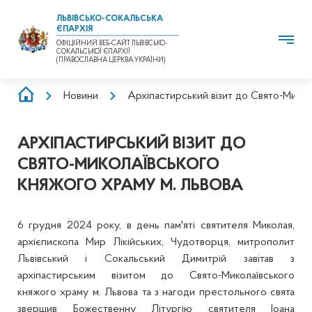
ЛЬВІВСЬКО-СОКАЛЬСЬКА
ЄПАРХІЯ
ОФІЦІЙНИЙ ВЕБ-САЙТ ЛЬВІВСЬКО-
СОКАЛЬСЬКОЇ ЄПАРХІЇ
(ПРАВОСЛАВНА ЦЕРКВА УКРАЇНИ)
РЯДОК
Новини
Архіпастирський візит до Свято-Микол
НАВІҐАЦІЇ
АРХІПАСТИРСЬКИЙ ВІЗИТ ДО
СВЯТО-МИКОЛАЇВСЬКОГО
КНЯЖОГО ХРАМУ М. ЛЬВОВА
6 грудня 2024 року, в день пам'яті святителя Миколая,
архієпископа Мир Лікійських, Чудотворця, митрополит
Львівський і Сокальський Димитрій завітав з
архіпастирським візитом до Свято-Миколаївського
княжого храму м. Львова та з нагоди престольного свята
звершив Божественну Літургію святителя Іоана