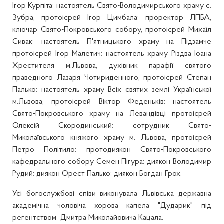
Ігор Курпіта; настоятель Свято-Володимирського храму с.
Зубра, протоієрей Ігор Цимбала; проректор ЛПБА,
ключар Свято-Покровського собору, протоієрей Михаїл
Сивак; настоятель П'ятницького храму на Підзамче
протоієрей Ігор Малетич; настоятель храму Різдва Іоана
Хрестителя м.Львова, духівник парафії святого
праведного Лазаря Чотириденного, протоієрей Степан
Палько; настоятель храму Всіх святих землі Української
м.Львова, протоієрей Віктор Феденьків; настоятель
Свято-Покровського храму на Левандівці протоієрей
Олексій Скородинський; сотрудник Свято-
Миколаївського княжого храму м. Львова, протоієрей
Петро Політило; протодиякон Свято-Покровського
кафедрального собору Семен Пігура; диякон Володимир
Рудий; диякон Орест Палько; диякон Богдан Грох.
Усі богослужбові співи виконувала Львівська державна
академічна чоловіча хорова капела "Дударик" під
регентством Дмитра Миколайовича Кацала.