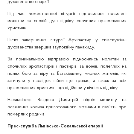
духовенство єпархії.
Під час Божественної літургії підносилися посилені
молитви за спокій душ відвіку спочилих православних
християн.
Після завершення літургії Архіпастир у співслужінні
духовенства звершив заупокійну панахиду.
За поминальною відправою підносились молитви за
спочилих архіпастирів і пастирів, за воїнів, полеглих на
полях бою за віру та Батьківщину, мирних жителів, які
загинули у наслідок війни що триває, а також за всіх
православних християн, що відійшли у вічність від віку.
Насамкінець Владика Димитрій підніс молитву на
освячення колива приготованого вірянами в пам'ять про
померлих родичів.
Прес-служба Львівсько-Сокальської єпархії