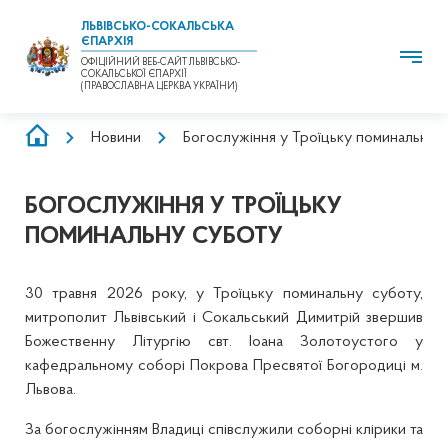
ЛЬВІВСЬКО-СОКАЛЬСЬКА
ЄПАРХІЯ
ОФІЦІЙНИЙ ВЕБ-САЙТ ЛЬВІВСЬКО-
СОКАЛЬСЬКОЇ ЄПАРХІЇ
(ПРАВОСЛАВНА ЦЕРКВА УКРАЇНИ)
РЯДОК
Новини
Богослужіння у Троїцьку поминальну 
НАВІҐАЦІЇ
БОГОСЛУЖІННЯ У ТРОЇЦЬКУ
ПОМИНАЛЬНУ СУБОТУ
30 травня 2026 року, у Троїцьку поминальну суботу,
митрополит Львівський і Сокальський Димитрій звершив
Божественну Літургію свт. Іоана Золотоустого у
кафедральному соборі Покрова Пресвятої Богородиці м.
Львова.
За богослужінням Владиці співслужили соборні клірики та