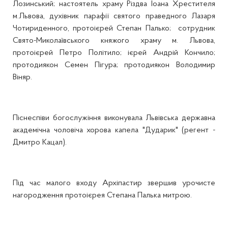
Лозинський; настоятель храму Різдва Іоана Хрестителя
м.Львова, духівник парафії святого праведного Лазаря
Чотириденного, протоієрей Степан Палько; сотрудник
Свято-Миколаївського княжого храму м. Львова,
протоієрей Петро Політило; ієрей Андрій Кончило;
протодиякон Семен Пігура; протодиякон Володимир
Віняр.
Піснеспіви богослужіння виконувала Львівська державна
академічна чоловіча хорова капела "Дударик" (регент -
Дмитро Кацал).
Під час малого входу Архіпастир звершив урочисте
нагородження протоієрея Степана Палька митрою.