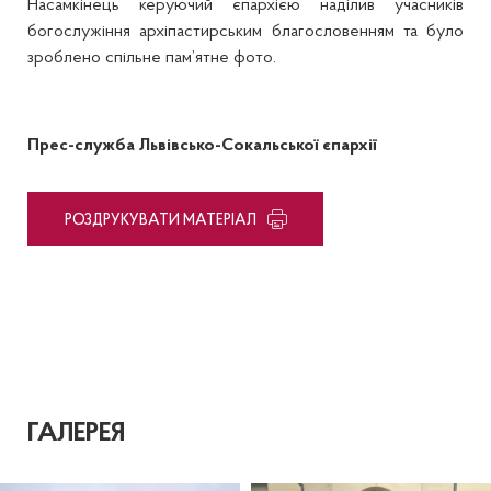
Насамкінець керуючий єпархією наділив учасників
богослужіння архіпастирським благословенням та було
зроблено спільне пам’ятне фото.
Прес-служба Львівсько-Сокальської єпархії
PОЗДРУКУВАТИ МАТЕРІАЛ
ГАЛЕРЕЯ