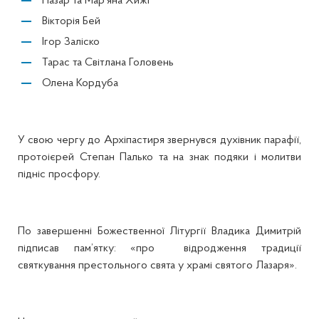
Назар та Мар‘яна Хижі
Вікторія Бей
Ігор Заліско
Тарас та Світлана Головень
Олена Кордуба
У свою чергу до Архіпастиря звернувся духівник парафії,
протоієрей Степан Палько та на знак подяки і молитви
підніс просфору.
По завершенні Божественної Літургії Владика Димитрій
підписав пам’ятку: «про відродження традиції
святкування престольного свята у храмі святого Лазаря».