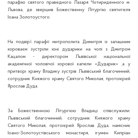
парафію святого праведного Лазаря Чотириденного м.
Львова, де звершив Божественну Літургію святителя
Іоана Золотоустого.
На подвір’ї парафії митрополита Димитрія із запашним
короваєм зустріли юні дударики на чолі з Дмитром
Кацалом - директором Львівської національної
академічної чоловічої хорової капели «Дударик» ,а у
притворі храму Владику зустрів Львівський благочинний,
сотрудник Княжого храму Святого Миколая, протоієрей
Ярослав Дуда.
За Божественною Літургією Владиці співслужили:
Львівський благочинний, сотрудник Княжого храму
Святого Миколая, протоієрей Ярослав Дуда; намісник
Іоано-Золотоустівського монастиря, ігумен Кипріан