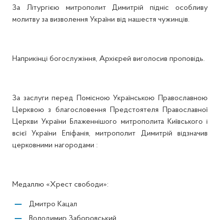
За Літургією митрополит Димитрій підніс особливу
молитву за визволення України від нашестя чужинців.
Наприкінці богослужіння, Архієрей виголосив проповідь.
За заслуги перед Помісною Українською Православною
Церквою з благословення Предстоятеля Православної
Церкви України Блаженнішого митрополита Київського і
всієї України Епіфанія, митрополит Димитрій відзначив
церковними нагородами :
Медаллю «Хрест свободи»:
Дмитро Кацал
Володимир Заборовський