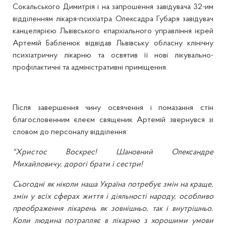
Сокальського Димитрія і на запрошення завідувача 32-им
відділенням лікаря-психіатра Олексадра Губаря завідувач
канцелярією Львівського єпархіального управління ієрей
Артемій Бабленюк відвідав Львівську обласну клінічну
психіатричну лікарню та освятив її нові лікувально-
профілактичні та адміністративні приміщення.
Після завершення чину освячення і помазання стін
благословенним єлеєм священик Артемій звернувся зі
словом до персоналу відділення:
"Христос Воскрес! Шановний Олександре
Михайловичу, дорогі брати і сестри!
Сьогодні як ніколи наша Україна потребує змін на краще,
змін у всіх сферах життя і діяльності народу, особливо
преображення лікарень як зовнішньо, так і внутрішньо.
Коли людина потрапляє в лікарню з хорошими умови