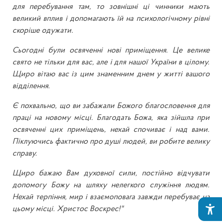
для перебування там, то зовнішні ці чинники мають
великий вплив і допомагають їй на психологічному рівні
скоріше одужати.
Сьогодні були освяченні нові приміщення. Це велике
свято не тільки для вас, але і для нашої України в цілому.
Щиро вітаю вас із цим знаменним днем у житті вашого
відділення.
Є похвально, що ви забажали Божого благословення для
праці на новому місці. Благодать Божа, яка зійшла при
освяченні цих приміщень, нехай спочиває і над вами.
Піклуючись фактично про душі людей, ви робите велику
справу.
Щиро бажаю Вам духовної сили, постійно відчувати
допомогу Божу на шляху нелегкого служіння людям.
Нехай терпіння, мир і взаємоповага завжди перебуває на
цьому місці. Христос Воскрес!"