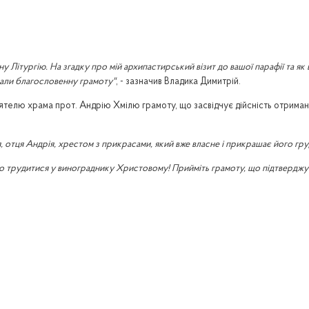
Літургію. На згадку про мій архипастирський візит до вашої парафії та як ві
чали благословенну грамоту"
, - зазначив Владика Димитрій.
елю храма прот. Андрію Хмілю грамоту, що засвідчує дійсність отримано
 отця Андрія, хрестом з прикрасами, який вже власне і прикрашає його гру
но
трудитися
у винограднику Христовому! Прийміть грамоту, що підтверджу