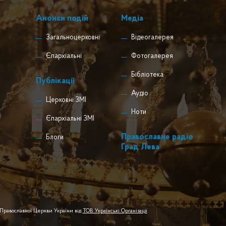
Анонси подій
Медіа
Загальноцерковні
Відеогалерея
Єпархіальні
Фотогалерея
Бібліотека
Публікації
Аудіо
Церковні ЗМІ
Ноти
Єпархіальні ЗМІ
Православне радіо
Блоги
Град Лева
 Православної Церкви України від
ТОВ Українські Організації