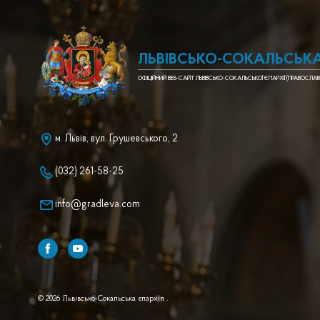
ЛЬВІВСЬКО-СОКАЛЬСЬКА
ОФІЦІЙНИЙ ВЕБ-САЙТ ЛЬВІВСЬКО-СОКАЛЬСЬКОЇ ЄПАРХІЇ (ПРАВОСЛАВ
м. Львів, вул. Грушевського, 2
(032) 261-58-25
info@gradleva.com
© 2026 Львівсько-Сокальська єпархія .