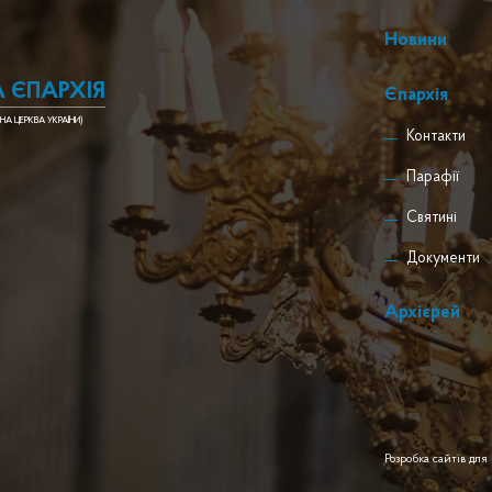
Новини
 ЄПАРХІЯ
Єпархія
НА ЦЕРКВА УКРАЇНИ)
Контакти
Парафії
Святині
Документи
Архієрей
Розробка сайтів для