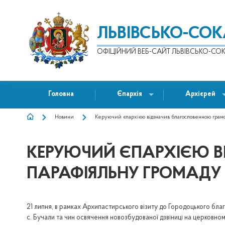
ЛЬВІВСЬКО-СО
ОФІЦІЙНИЙ ВЕБ-САЙТ ЛЬВІВСЬКО-СОК
Головна
Єпархія
Архієрей
Новини
Керуючий єпархією відзначив благословенною грамот
РЯДОК
НАВІҐАЦІЇ
КЕРУЮЧИЙ ЄПАРХІЄЮ 
ПАРАФІЯЛЬНУ ГРОМАДУ 
21 липня, в рамках Архипастирського візиту до Городоцького бл
с. Бучали та чин освячення новозбудованої дзвіниці на церковн