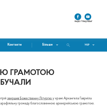
РАДІО "ГРАД ЛЕВА"
Контакти
Більше
УКР
ОЮ ГРАМОТОЮ
 БУЧАЛИ
итрій
звершив Божественну Літургію
у храмі Архангела Гавриїла
чив парафіяльну громаду благословенною архиєрейською грамотою.