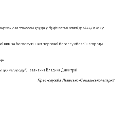
дзнаку за понесені труди у будівництві нової дзвіниці я хочу
ї ним за богослужінням чергової богослужбової нагороди -
ди.
є цю нагороду"
, - зазначив Владика Димитрій
Прес-служба Львівсько-Сокальської єпархії