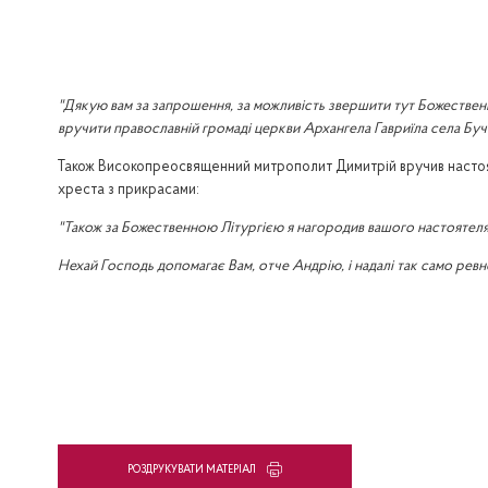
"Дякую вам за запрошення, за можливість звершити тут Божественну 
вручити православній громаді церкви Архангела Гавриїла села Бу
Також Високопреосвященний митрополит Димитрій вручив настоят
хреста з прикрасами:
"Також за Божественною Літургією я нагородив вашого настоятеля,
Нехай Господь допомагає Вам, отче Андрію, і надалі так само рев
PОЗДРУКУВАТИ МАТЕРІАЛ