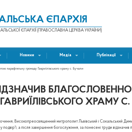
КАЛЬСЬКА ЄПАРХІЯ
АЛЬСЬКОЇ ЄПАРХІЇ (ПРАВОСЛАВНА ЦЕРКВА УКРАЇНИ)
Новини
Медіа
Публікації
ою парафіяльну громаду Гавриїлівського храму с. Бучали
ВІДЗНАЧИВ БЛАГОСЛОВЕНН
ГАВРИЇЛІВСЬКОГО ХРАМУ С.
агочиння, Високопреосвященний митрополит Львівський і Сокальський Дим
ому подвір'ї, а після завершення богослужіння, за понесені труди відзна