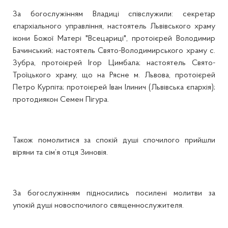
За богослужінням Владиці співслужили: секретар
єпархіального управління, настоятель Львівського храму
ікони Божої Матері "Всецариці", протоієрей Володимир
Бачинський; настоятель Свято-Володимирського храму с.
Зубра, протоієрей Ігор Цимбала; настоятель Свято-
Троїцького храму, що на Рясне м. Львова, протоієрей
Петро Курпіта; протоієрей Іван Ілинич (Львівська єпархія);
протодиякон Семен Пігура.
Також помолитися за спокій душі спочилого прийшли
віряни та сім’я отця Зиновія.
За богослужінням підносились посилені молитви за
упокій душі новоспочилого священнослужителя.