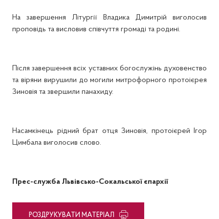
На завершення Літургії Владика Димитрій виголосив
проповідь та висловив співчуття громаді та родині.
Після завершення всіх уставних богослужінь духовенство
та віряни вирушили до могили митрофорного протоієрея
Зиновія та звершили панахиду.
Насамкінець рідний брат отця Зиновія, протоієрей Ігор
Цимбала виголосив слово.
Прес-служба Львівсько-Сокальської єпархії
PОЗДРУКУВАТИ МАТЕРІАЛ