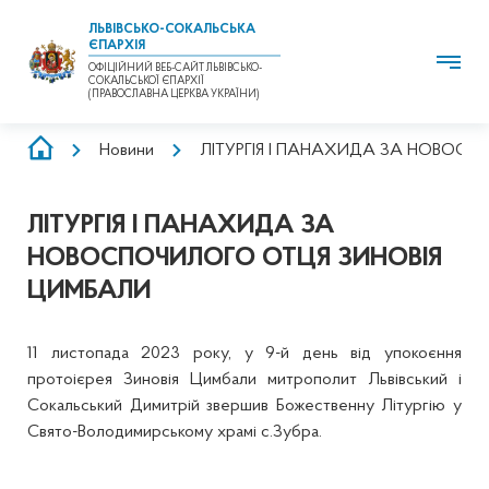
ЛЬВІВСЬКО-СОКАЛЬСЬКА
ЄПАРХІЯ
ОФІЦІЙНИЙ ВЕБ-САЙТ ЛЬВІВСЬКО-
СОКАЛЬСЬКОЇ ЄПАРХІЇ
(ПРАВОСЛАВНА ЦЕРКВА УКРАЇНИ)
РЯДОК
Новини
ЛІТУРГІЯ І ПАНАХИДА ЗА НОВОС
НАВІҐАЦІЇ
ЛІТУРГІЯ І ПАНАХИДА ЗА
НОВОСПОЧИЛОГО ОТЦЯ ЗИНОВІЯ
ЦИМБАЛИ
11 листопада 2023 року, у 9-й день від упокоєння
протоієрея Зиновія Цимбали митрополит Львівський і
Сокальський Димитрій звершив Божественну Літургію у
Свято-Володимирському храмі с.Зубра.