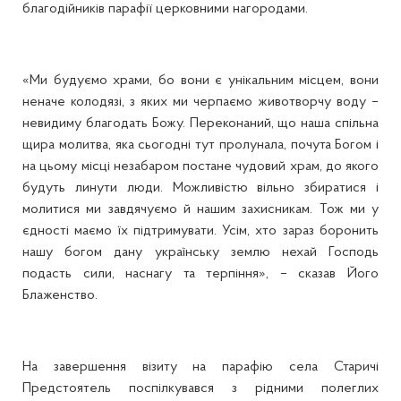
благодійників парафії церковними нагородами.
«Ми будуємо храми, бо вони є унікальним місцем, вони
неначе колодязі, з яких ми черпаємо животворчу воду –
невидиму благодать Божу. Переконаний, що наша спільна
щира молитва, яка сьогодні тут пролунала, почута Богом і
на цьому місці незабаром постане чудовий храм, до якого
будуть линути люди. Можливістю вільно збиратися і
молитися ми завдячуємо й нашим захисникам. Тож ми у
єдності маємо їх підтримувати. Усім, хто зараз боронить
нашу богом дану українську землю нехай Господь
подасть сили, наснагу та терпіння», – сказав Його
Блаженство.
На завершення візиту на парафію села Старичі
Предстоятель поспілкувався з рідними полеглих