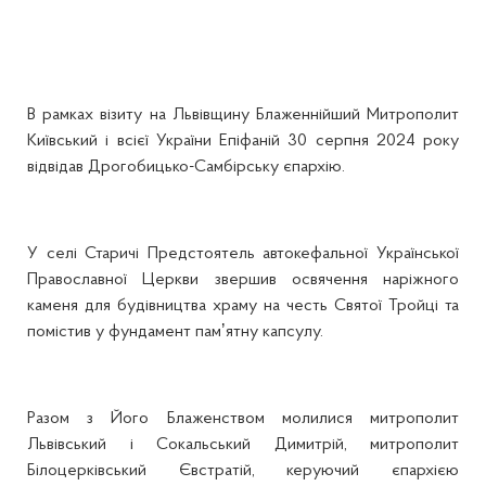
В рамках візиту на Львівщину Блаженнійший Митрополит
Київський і всієї України Епіфаній 30 серпня 2024 року
відвідав Дрогобицько-Самбірську єпархію.
У селі Старичі Предстоятель автокефальної Української
Православної Церкви звершив освячення наріжного
каменя для будівництва храму на честь Святої Тройці та
помістив у фундамент памʼятну капсулу.
Разом з Його Блаженством молилися митрополит
Львівський і Сокальський Димитрій, митрополит
Білоцерківський Євстратій, керуючий єпархією