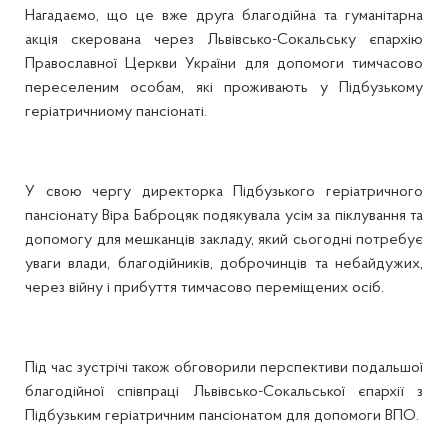
Нагадаємо, що це вже друга благодійна та гуманітарна
акція скерована через Львівсько-Сокальську єпархію
Православної Церкви України для допомоги тимчасово
переселеним особам, які проживають у Підбузькому
геріатричниому пансіонаті.
У свою чергу директорка Підбузького геріатричного
пансіонату Віра Баброцяк подякувала усім за піклування та
допомогу для мешканців закладу, який сьогодні потребує
уваги влади, благодійників, доброчинців та небайдужих,
через війну і прибуття тимчасово переміщених осіб.
Під час зустрічі також обговорили перспективи подальшої
благодійної співпраці Львівсько-Сокальської єпархії з
Підбузьким геріатричним пансіонатом для допомоги ВПО.