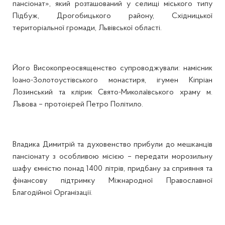
пансіонат», який розташований у селищі міського типу
Підбуж, Дрогобицького району, Східницької
територіальної громади, Львівської області.
Його Високопреосвященство супроводжували: намісник
Іоано-Золотоустівського монастиря, ігумен Кіпріан
Лозинський та клірик Свято-Миколаївського храму м.
Львова – протоієрей Петро Політило.
Владика Димитрій та духовенство прибули до мешканців
пансіонату з особливою місією – передати морозильну
шафу ємністю понад 1400 літрів, придбану за сприяння та
фінансову підтримку Міжнародної Православної
Благодійної Організації.