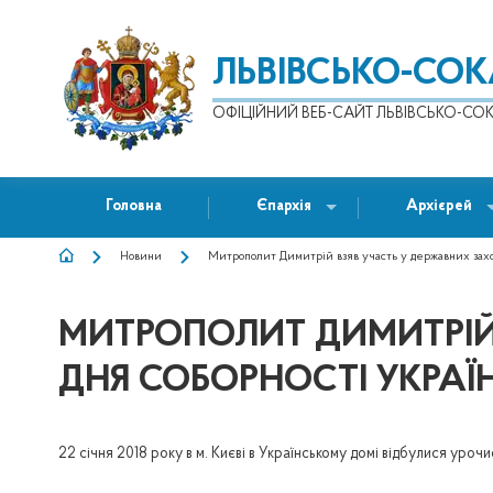
ЛЬВІВСЬКО-СО
ОФІЦІЙНИЙ ВЕБ-САЙТ ЛЬВІВСЬКО-СОК
Головна
Єпархія
Архієрей
Новини
Митрополит Димитрій взяв участь у державних заход
РЯДОК
НАВІҐАЦІЇ
МИТРОПОЛИТ ДИМИТРІЙ
ДНЯ СОБОРНОСТІ УКРАЇ
22 січня 2018 року в м. Києві в Українському домі відбулися уро