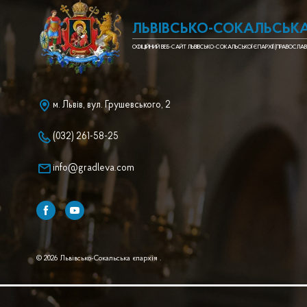
ЛЬВІВСЬКО-СОКАЛЬСЬКА
ОФІЦІЙНИЙ ВЕБ-САЙТ ЛЬВІВСЬКО-СОКАЛЬСЬКОЇ ЄПАРХІЇ (ПРАВОСЛАВ
м. Львів, вул. Грушевського, 2
(032) 261-58-25
info@gradleva.com
© 2026 Львівсько-Сокальська єпархія .