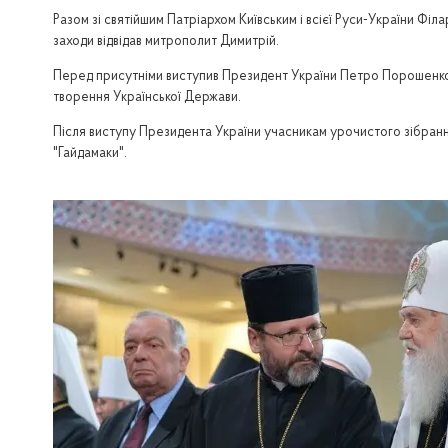
Разом зі святійшим Патріархом Київським і всієї Руси-України Ф
заходи відвідав митрополит Димитрій.
Перед присутніми виступив Президент України Петро Порошенко, я
творення Української Держави.
Після виступу Президента України учасникам урочистого зібранн
"Гайдамаки".