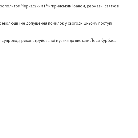
трополитом Черкаським і Чигиринським Іоаном, державні святкові
 революції і не допущення помилок у сьогоднішньому поступі
у супроводі реконструйованої музики до вистави Леся Курбаса