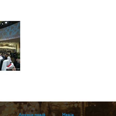
Анонси подій
Медіа