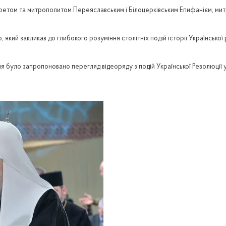
іларетом та митрополитом Переяславським і Білоцерківським Епифанієм, ми
кий закликав до глибокого розуміння столітніх подій історії Української
я було запропоновано перегляд відеоряду з подій Української Революції 