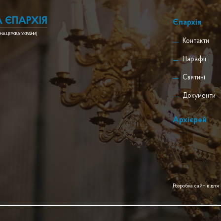
 ЄПАРХІЯ
Єпархія
НА ЦЕРКВА УКРАЇНИ)
Контакти
Парафії
Святині
Документи
Архієрей
Розробка сайтів для