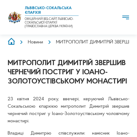
ЛЬВІВСЬКО-СОКАЛЬСЬКА
ЄПАРХІЯ
ОФІЦІЙНИЙ ВЕБ-САЙТ ЛЬВІВСЬКО-
СОКАЛЬСЬКОЇ ЄПАРХІЇ
(ПРАВОСЛАВНА ЦЕРКВА УКРАЇНИ)
РЯДОК
Новини
МИТРОПОЛИТ ДИМИТРІЙ ЗВЕРШИВ 
НАВІҐАЦІЇ
МИТРОПОЛИТ ДИМИТРІЙ ЗВЕРШИВ
ЧЕРНЕЧИЙ ПОСТРИГ У ІОАНО-
ЗОЛОТОУСТІВСЬКОМУ МОНАСТИРІ
23 квітня 2024 року, ввечері, керуючий Львівсько-
Сокальською єпархією митрополит Димитрій звершив
чернечий постриг у Іоано-Золотоустівському чоловічому
монастирі.
Владиці Димитрію співслужили: намісник Іоано-