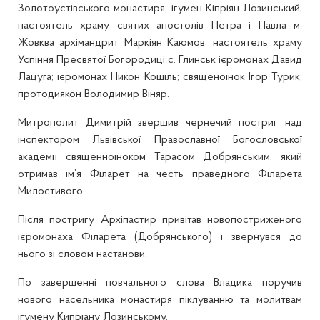
Золотоустівського монастиря, ігумен Кіпріян Лозинський;
настоятель храму святих апостолів Петра і Павла м.
Жовква архімандрит Маркіян Каюмов; настоятель храму
Успіння Пресвятої Богородиці с. Глинськ ієромонах Давид
Лацуга; ієромонах Никон Кошіль; священоінок Ігор Турик;
протодиякон Володимир Віняр.
Митрополит Димитрій звершив чернечий постриг над
інспектором Львівської Православної Богословської
академії священноіноком Тарасом Добрянським, який
отримав ім’я Філарет на честь праведного Філарета
Милостивого.
Після постригу Архіпастир привітав новопостриженого
ієромонаха Філарета (Добрянського) і звернувся до
нього зі словом настанови.
По завершенні повчального слова Владика поручив
нового насельника монастиря піклуванню та молитвам
ігумену Кипріану Лозинському.