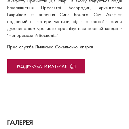
Акафісту Пречистій Діві Марії, в якому згадується подія
Благовіщення Пресвятої Богородиці архангелом
Гавриїлом та втілення Сина Божого. Сам Акафіст
поділений на чотири частини, під час кожної частини
духовенством урочисто проспівується перший кондак -
"Непереможній Воєводі..."
Прес-служба Львівсько-Сокальської єпархії
PОЗДРУКУВАТИ МАТЕРІАЛ
ГАЛЕРЕЯ