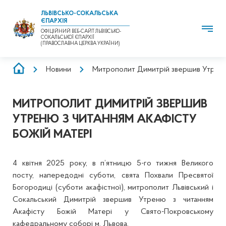
ЛЬВІВСЬКО-СОКАЛЬСЬКА
ЄПАРХІЯ
ОФІЦІЙНИЙ ВЕБ-САЙТ ЛЬВІВСЬКО-
СОКАЛЬСЬКОЇ ЄПАРХІЇ
(ПРАВОСЛАВНА ЦЕРКВА УКРАЇНИ)
РЯДОК
Новини
Митрополит Димитрій звершив Утреню 
НАВІҐАЦІЇ
МИТРОПОЛИТ ДИМИТРІЙ ЗВЕРШИВ
УТРЕНЮ З ЧИТАННЯМ АКАФІСТУ
БОЖІЙ МАТЕРІ
4 квітня 2025 року, в п’ятницю 5-го тижня Великого
посту, напередодні суботи, свята Похвали Пресвятої
Богородиці (суботи акафістної), митрополит Львівський і
Сокальський Димитрій звершив Утреню з читанням
Акафісту Божій Матері у Свято-Покровському
кафедральному соборі м. Львова.