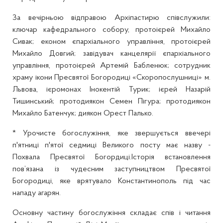
За вечірньою відправою Архіпастирю співслужили:
ключар кафедрального собору, протоієрей Михайло
Сивак; економ єпархіального управління, протоієрей
Михайло Довгий; завідувач канцелярії єпархіального
управління, протоієрей Артемій Бабленюк; сотрудник
храму ікони Пресвятої Богородиці «Скоропослушниці» м.
Львова, ієромонах Інокентій Турик; ієрей Назарій
Тишинський; протодиякон Семен Пігура; протодиякон
Михайло Батенчук; диякон Орест Палько.
* Урочисте богослужіння, яке звершується ввечері
п'ятниці п'ятої седмиці Великого посту має назву -
Похвала Пресвятої Богордиці.Історія встановлення
пов’язана із чудесним заступництвом Пресвятої
Богородиці, яке врятувало Константинополь під час
нападу агарян.
Основну частину богослужіння складає спів і читання