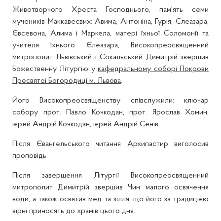
Животворчого Хреста Господнього, пам'ять семи
мучеників Маккавеєвих: Авима, Антоніна, Гурія, Єлеазара,
Євсевона, Алима і Маркела, матері їхньої Соломонії та
учителя їхнього Єлеазара, Високопреосвященний
митрополит Львівський і Сокальський Димитрій звершив
Божественну Літургію у
кафедральному соборі Покрови
Пресвятої Богородиці м. Львова
.
Його Високопреосвященству співслужили: ключар
собору прот. Павло Кочкодан, прот. Ярослав Хомин,
ієрей Андрій Кочкодан, ієрей Андрій Сенів.
Після Євангельського читання Архипастир виголосив
проповідь.
Після завершення Літургії Високопреосвященний
митрополит Димитрій звершив Чин малого освячення
води, а також освятив мед та зілля, що його за традицією
вірні приносять до храмів цього дня.