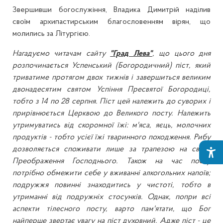
Звершивши богослужіння, Владика Димитрій наділив
своїм архипастирським благословенням вірян, що
молились за Літургією.
Нагадуємо читачам сайту
"Град Лева"
, що цього дня
розпочинається Успенський (Богородичний) піст, який
триватиме протягом двох тижнів і завершиться великим
двонадесятим святом Успіння Пресвятої Богородиці,
тобто з 14 по 28 серпня. Піст цей належить до суворих і
прирівнюється Церквою до Великого посту. Належить
утримуватись від скоромної їжі: м'яса, яєць, молочних
продуктів - тобто усієї їжі тваринного походження. Рибу
дозволяється споживати лише за трапезою на свято
Преображення Господнього. Також на час посту
потрібно обмежити себе у вживанні алкогольних напоїв;
подружжя повинні знаходитись у чистоті, тобто в
утриманні від подружніх стосунків. Однак, попри всі
аспекти тілесного посту, варто пам'ятати, що Бог
найперше звертає увагу на піст духовний. Адже піст - це