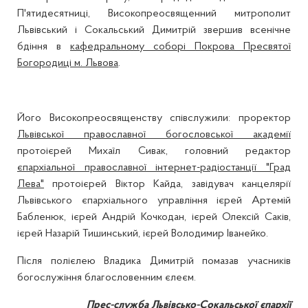
П'ятидесятниці, Високопреосвященний митрополит
Львівський і Сокальський Димитрій звершив всенічне
бдіння в
кафедральному соборі Покрова Пресвятої
Богородиці м. Львова
.
Його Високопреосвященству співслужили: проректор
Львівської православної богословської академії
протоієрей Михаїл Сивак, головний редактор
єпархіальної православної інтернет-радіостанції "Град
Лева"
протоієрей Віктор Кайда, завідувач канцелярії
Львівського єпархіального управління ієрей Артемій
Бабленюк, ієрей Андрій Кочкодан, ієрей Олексій Саків,
ієрей Назарій Тишинський, ієрей Володимир Іванейко.
Після полієлею Владика Димитрій помазав учасників
богослужіння благословенним єлеєм.
Прес-служба Львівсько-Сокальської єпархії