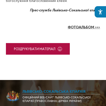
богослужіння благословенним єлеєм.
Прес-служба Львівсько-Сокальської єпархії
ФОТОАЛЬБОМ >>>
PОЗДРУКУВАТИ МАТЕРІАЛ
ЛЬВІВСЬКО-СОКАЛЬСЬКА ЄПАРХІЯ
ОФІЦІЙНИЙ ВЕБ-САЙТ ЛЬВІВСЬКО-СОКАЛЬСЬКОЇ
ЄПАРХІЇ (ПРАВОСЛАВНА ЦЕРКВА УКРАЇНИ)