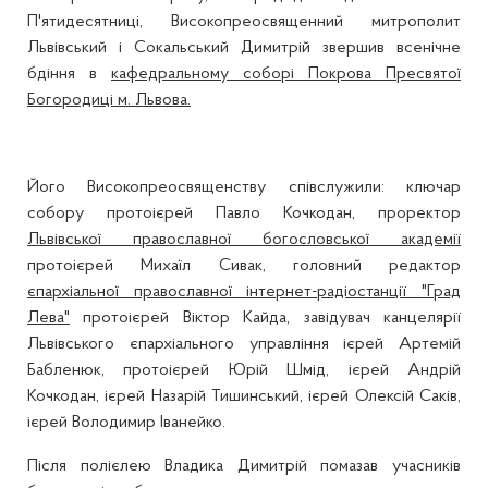
П'ятидесятниці, Високопреосвященний митрополит
Львівський і Сокальський Димитрій звершив всенічне
бдіння в
кафедральному соборі Покрова Пресвятої
Богородиці м. Львова.
Його Високопреосвященству співслужили: ключар
собору протоієрей Павло Кочкодан, проректор
Львівської православної богословської академії
протоієрей Михаїл Сивак, головний редактор
єпархіальної православної інтернет-радіостанції "Град
Лева"
протоієрей Віктор Кайда, завідувач канцелярії
Львівського єпархіального управління ієрей Артемій
Бабленюк, протоієрей Юрій Шмід, ієрей Андрій
Кочкодан, ієрей Назарій Тишинський, ієрей Олексій Саків,
ієрей Володимир Іванейко.
Після полієлею Владика Димитрій помазав учасників