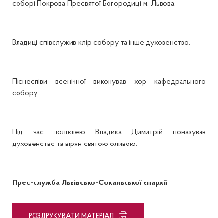
соборі Покрова Пресвятої Богородиці м. Львова.
Владиці співслужив клір собору та інше духовенство.
Піснеспіви всенічної виконував хор кафедрального
собору.
Під час полієлею Владика Димитрій помазував
духовенство та вірян святою оливою.
Прес-служба Львівсько-Сокальської єпархії
PОЗДРУКУВАТИ МАТЕРІАЛ