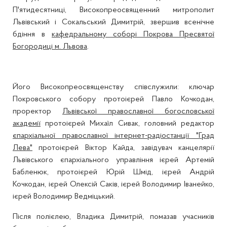
П'ятидесятниці, Високопреосвященний митрополит
Львівський і Сокальський Димитрій, звершив всенічне
бдіння в
кафедральному соборі Покрова Пресвятої
Богородиці м. Львова
.
Його Високопреосвященству співслужили: ключар
Покровського собору протоієрей Павло Кочкодан,
проректор
Львівської православної богословської
академії
протоієрей Михаїл Сивак, головний редактор
єпархіальної православної інтернет-радіостанції "Град
Лева"
протоієрей Віктор Кайда, завідувач канцелярії
Львівського єпархіального управління ієрей Артемій
Бабленюк, протоієрей Юрій Шмід, ієрей Андрій
Кочкодан, ієрей Олексій Саків, ієрей Володимир Іванейко,
ієрей Володимир Ведміцький.
Після полієлею, Владика Димитрій, помазав учасників