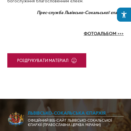
богослужіння благословенним єлеєм.
Прес-служба Львівсько-Сокальської єпархії
ФОТОАЛЬБОМ >>>
PОЗДРУКУВАТИ МАТЕРІАЛ
ЛЬВІВСЬКО-СОКАЛЬСЬКА ЄПАРХІЯ
ОФІЦІЙНИЙ ВЕБ-САЙТ ЛЬВІВСЬКО-СОКАЛЬСЬКОЇ
ЄПАРХІЇ (ПРАВОСЛАВНА ЦЕРКВА УКРАЇНИ)