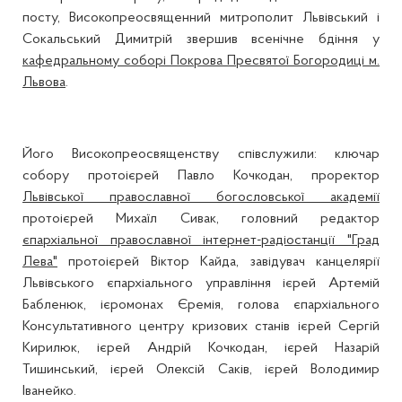
посту, Високопреосвященний митрополит Львівський і
Сокальський Димитрій звершив всенічне бдіння у
кафедральному соборі Покрова Пресвятої Богородиці м.
Львова
.
Його Високопреосвященству співслужили: ключар
собору протоієрей Павло Кочкодан, проректор
Львівської православної богословської академії
протоієрей Михаїл Сивак, головний редактор
єпархіальної православної інтернет-радіостанції "Град
Лева"
протоієрей Віктор Кайда, завідувач канцелярії
Львівського єпархіального управління ієрей Артемій
Бабленюк, ієромонах Єремія, голова єпархіального
Консультативного центру кризових станів ієрей Сергій
Кирилюк, ієрей Андрій Кочкодан, ієрей Назарій
Тишинський, ієрей Олексій Саків, ієрей Володимир
Іванейко.