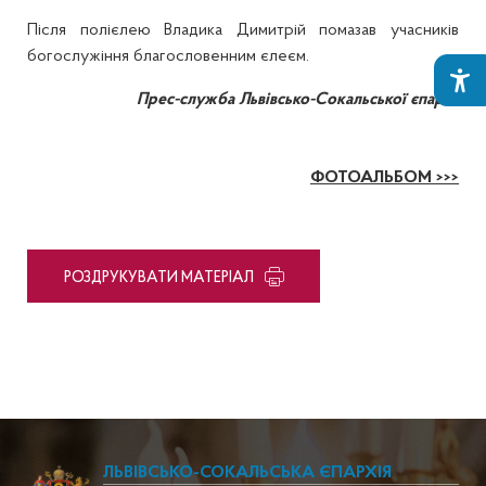
Після полієлею Владика Димитрій помазав учасників
богослужіння благословенним єлеєм.
Прес-служба Львівсько-Сокальської єпархії
ФОТОАЛЬБОМ >>>
PОЗДРУКУВАТИ МАТЕРІАЛ
ЛЬВІВСЬКО-СОКАЛЬСЬКА ЄПАРХІЯ