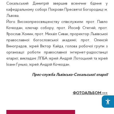
Сокальський Димитрій звершив всенічне бдіння у
кафедральному соборі Покрови Пресвятої Богородиці м.
Львова.
Його Високопреосвященству співслужили: прот. Павло
Кочкодан, ключар собору, прот. Йосиф Стегній, прот.
Ярослав Хомин, прот. Михаїл Сивак, проректор Львівської
православної богословської академії, прот. Олексій
Виноградов, ієрей Віктор Кайда, голова робочої групи з
організації роботи православної інтернет-радіостанції
єпархії, викладачі ЛПБА ієрей Андрій Лотоцький та ієрей
Іоанн Гунько, ієрей Андрій Кочкодан.
Прес-служба Львівсько-Сокальської єпархії
ФОТОАЛЬБОМ >>>