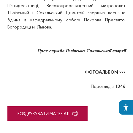
П'ятидесятниці, Високопреосвященний митрополит
Львівський і Сокальський Димитрій звершив всенічне
бдіння в
кафедральному соборі Покрова Пресвятої
Богородиці м. Львова
.
Прес-служба Львівсько-Сокальської єпархії
ФОТОАЛЬБОМ >>>
Переглядів:
1346
PОЗДРУКУВАТИ МАТЕРІАЛ