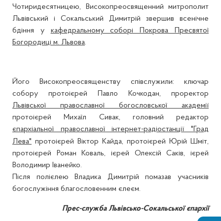
Чотиридесятницею, Високопреосвященний митрополит
Львівський і Сокальський Димитрій звершив всенічне
бдіння у
кафедральному соборі Покрова Пресвятої
Богородиці м. Львова
.
Його Високопреосвященству співслужили: ключар
собору протоієрей Павло Кочкодан, проректор
Львівської православної богословської академії
протоієрей Михаїл Сивак, головний редактор
єпархіальної православної інтернет-радіостанції "Град
Лева"
протоієрей Віктор Кайда, протоієрей Юрій Шміт,
протоієрей Роман Коваль, ієрей Олексій Саків, ієрей
Володимир Іванейко.
Після полієлею Владика Димитрій помазав учасників
богослужіння благословенним єлеєм.
Прес-служба Львівсько-Сокальської єпархії