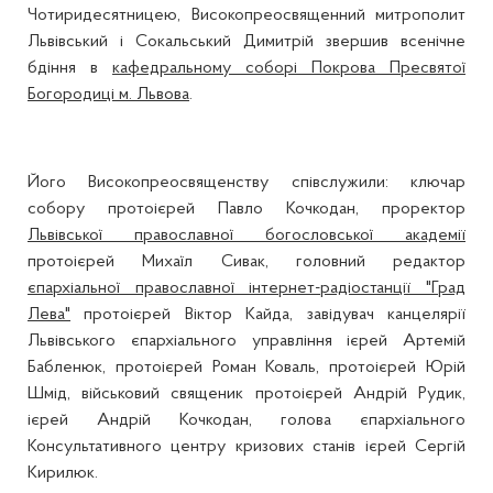
Чотиридесятницею, Високопреосвященний митрополит
Львівський і Сокальський Димитрій звершив всенічне
бдіння в
кафедральному соборі Покрова Пресвятої
Богородиці м. Львова
.
Його Високопреосвященству співслужили: ключар
собору протоієрей Павло Кочкодан, проректор
Львівської православної богословської академії
протоієрей Михаїл Сивак, головний редактор
єпархіальної православної інтернет-радіостанції "Град
Лева"
протоієрей Віктор Кайда, завідувач канцелярії
Львівського єпархіального управління ієрей Артемій
Бабленюк, протоієрей Роман Коваль, протоієрей Юрій
Шмід, військовий священик протоієрей Андрій Рудик,
ієрей Андрій Кочкодан, голова єпархіального
Консультативного центру кризових станів ієрей Сергій
Кирилюк.