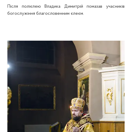
Після полієлею Владика Димитрій помазав учасників
богослужіння благословенним єлеєм.