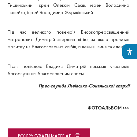
Тишинський, ієрей Олексій Саків, ієрей Володимир
Іванейко, ієрей Володимир Жураківський.
Під час великого повечір'я Високопреосвященний
митрополит Димитрій звершив літію, за якою прочитав
молитву на благословення хлібів, пшениці, вина та єлею.
Після полієлею Владика Димитрій помазав учасників
богослужіння благословеним єлеєм.
Прес-служба Львівсько-Сокальської єпархії
ФОТОАЛЬБОМ >>>
PОЗДРУКУВАТИ МАТЕРІАЛ