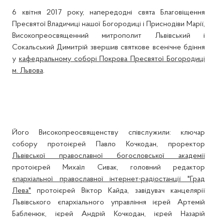
6 квітня 2017 року, напередодні свята Благовіщення
Пресвятої Владичиці нашої Богородиці і Приснодіви Марії,
Високопреосвященний митрополит Львівський і
Сокальський Димитрій звершив святкове всенічне бдіння
у
кафедральному соборі Покрова Пресвятої Богородиці
м. Львова
.
Його Високопреосвященству співслужили: ключар
собору протоієрей Павло Кочкодан, проректор
Львівської православної богословської академії
протоієрей Михаїл Сивак, головний редактор
єпархіальної православної інтернет-радіостанції "Град
Лева"
протоієрей Віктор Кайда, завідувач канцелярії
Львівського єпархіального управління ієрей Артемій
Бабленюк, ієрей Андрій Кочкодан, ієрей Назарій