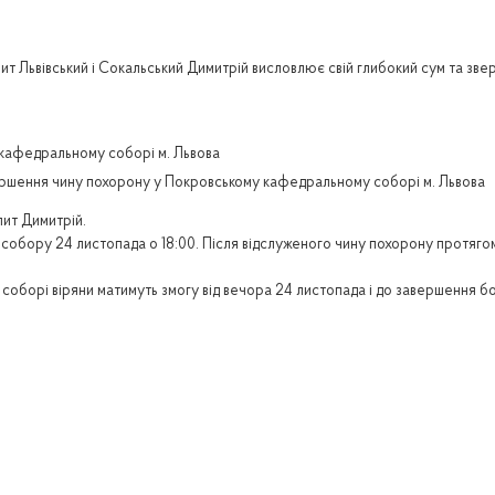
вівський і Сокальський Димитрій висловлює свій глибокий сум та звертає 
 кафедральному соборі м. Львова
вершення чину похорону у Покровському кафедральному соборі м. Львова
ит Димитрій.
обору 24 листопада о 18:00. Після відслуженого чину похорону протягом 
орі віряни матимуть змогу від вечора 24 листопада і до завершення бо