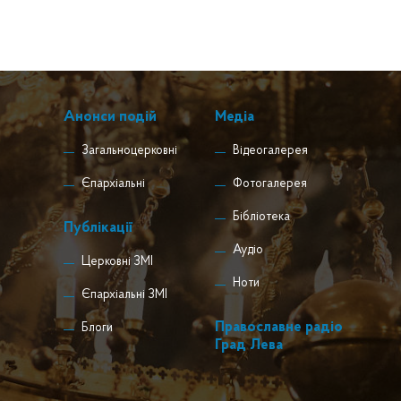
Анонси подій
Медіа
Загальноцерковні
Відеогалерея
Єпархіальні
Фотогалерея
Бібліотека
Публікації
Аудіо
Церковні ЗМІ
Ноти
Єпархіальні ЗМІ
Православне радіо
Блоги
Град Лева