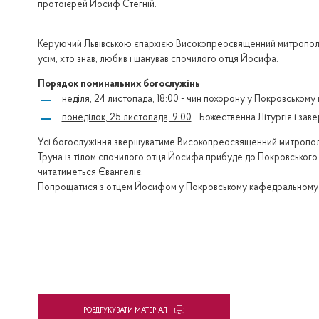
протоієрей Йосиф Стегній.
Керуючий Львівською єпархією Високопреосвященний митрополит Ль
усім, хто знав, любив і шанував спочилого отця Йосифа.
Порядок поминальних богослужінь
неділя, 24 листопада, 18:00
- чин похорону у Покровському
понеділок, 25 листопада, 9:00
- Божественна Літургія і за
Усі богослужіння звершуватиме Високопреосвященний митропол
Труна із тілом спочилого отця Йосифа прибуде до Покровського с
читатиметься Євангеліє.
Попрощатися з отцем Йосифом у Покровському кафедральному соб
PОЗДРУКУВАТИ МАТЕРІАЛ