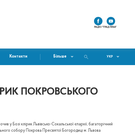
РАДІО "ГРАД ЛЕВА"
Контакти
Більше
УКР
ЛІРИК ПОКРОВСЬКОГО
чив у Бозі клірик Львівсько-Сокальської єпархії, багаторічний
ьного собору Покрова Пресвятої Богородиці м. Львова