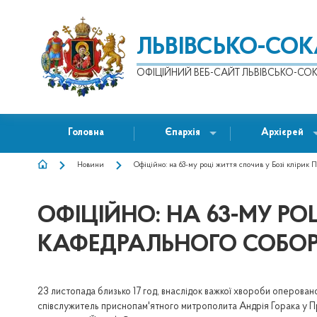
ЛЬВІВСЬКО-СО
ОФІЦІЙНИЙ ВЕБ-САЙТ ЛЬВІВСЬКО-СОК
Головна
Єпархія
Архієрей
Новини
Офіційно: на 63-му році життя спочив у Бозі клірик 
РЯДОК
НАВІҐАЦІЇ
ОФІЦІЙНО: НА 63-МУ РО
КАФЕДРАЛЬНОГО СОБОРУ
23 листопада близько 17 год, внаслідок важкої хвороби оперовано
співслужитель приснопам'ятного митрополита Андрія Горака у 