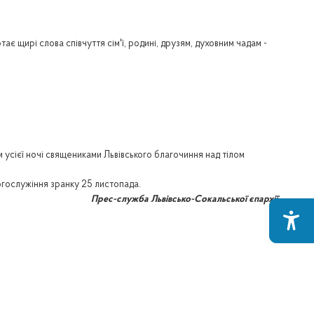
щирі слова співчуття сім'ї, родині, друзям, духовним чадам -
усієї ночі священиками Львівського благочиння над тілом
гослужіння зранку 25 листопада.
Прес-служба Львівсько-Сокальської єпархії