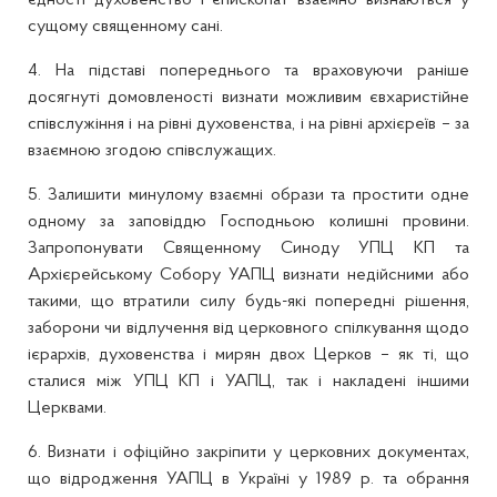
єдності духовенство і єпископат взаємно визнаються у
сущому священному сані.
4. На підставі попереднього та враховуючи раніше
досягнуті домовленості визнати можливим євхаристійне
співслужіння і на рівні духовенства, і на рівні архієреїв – за
взаємною згодою співслужащих.
5. Залишити минулому взаємні образи та простити одне
одному за заповіддю Господньою колишні провини.
Запропонувати Священному Синоду УПЦ КП та
Архієрейському Собору УАПЦ визнати недійсними або
такими, що втратили силу будь-які попередні рішення,
заборони чи відлучення від церковного спілкування щодо
ієрархів, духовенства і мирян двох Церков – як ті, що
сталися між УПЦ КП і УАПЦ, так і накладені іншими
Церквами.
6. Визнати і офіційно закріпити у церковних документах,
що відродження УАПЦ в Україні у 1989 р. та обрання