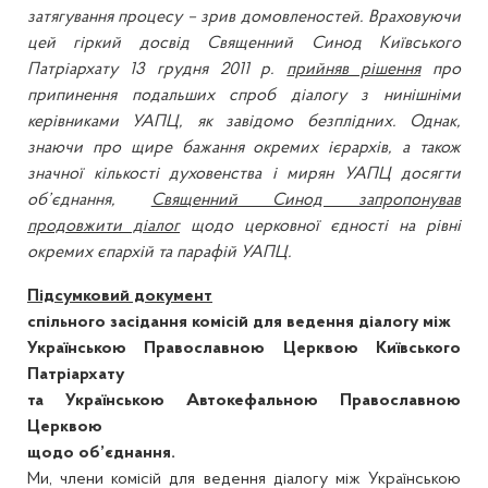
затягування процесу – зрив домовленостей. Враховуючи
цей гіркий досвід Священний Синод Київського
Патріархату 13 грудня 2011 р.
прийняв рішення
про
припинення подальших спроб діалогу з нинішніми
керівниками УАПЦ, як завідомо безплідних. Однак,
знаючи про щире бажання окремих ієрархів, а також
значної кількості духовенства і мирян УАПЦ досягти
об’єднання,
Священний Синод запропонував
продовжити діалог
щодо церковної єдності на рівні
окремих єпархій та парафій УАПЦ.
Підсумковий документ
спільного засідання комісій для ведення діалогу між
Українською Православною Церквою Київського
Патріархату
та Українською Автокефальною Православною
Церквою
щодо об’єднання.
Ми, члени комісій для ведення діалогу між Українською