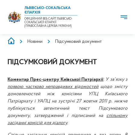
ЛЬВІВСЬКО-СОКАЛЬСЬКА
ЄПАРХІЯ
ОФІЦІЙНИЙ ВЕБ-САЙТ ЛЬВІВСЬКО-
СОКАЛЬСЬКОЇ ЄПАРХІЇ
(ПРАВОСЛАВНА ЦЕРКВА УКРАЇНИ)
РЯДОК
Новини
Підсумковий документ
НАВІҐАЦІЇ
ПІДСУМКОВИЙ ДОКУМЕНТ
Коментар Прес-центру Київської Патріархії
:
У зв’язку з
появою частково неправдивих відомостей
щодо змісту
домовленостей між комісіями УПЦ Київського
Патріархату і УАПЦ на зустрічі 27 жовтня 2011 р. нижче
публікується автентичний текст Підсумкового
документу, затверджений і підписаний на
спільному
засіданні комісій для діалогу
.