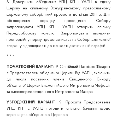
8. Довершити об’єднання УПЦ КП і УАПЦ в єдину
Церкву на спільному Всеукраїнському православному
церковному соборі, який провести до кінця 2011 р. Для
обговорення порядку проведення Собору
запропонувати УПЦ КП і УАПЦ утворити спільну
Передсоборову комісію. Запропонувати визначити
пропорційну норму представництва на Соборі для кожної
єпархії у відповідності до кількості діючих в ній парафій.
* * *
ПОЧАТКОВИЙ ВАРІАНТ:
9. Святійший Патріарх Філарет
є Предстоятелем об’єднаної Церкви. Від УАПЦ включити
до числа постійних членів Священного Синоду
об’єднаної Церкви Блаженнійшого Митрополита Мефодія
та високопреосвященного Митрополита Макарія.
УЗГОДЖЕНИЙ ВАРІАНТ:
9. Просити Предстоятелів
УПЦ КП та УАПЦ погодити спільне бачення щодо
керівництва об'єднаною Церквою.