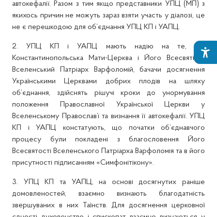
автокефалії. Разом з тим якщо представники УПЦ (МП) з
якихось причин не можуть зараз взяти участь у діалозі, це
не є перешкодою для об’єднання УПЦ КП і УАПЦ.
2. УПЦ КП і УАПЦ мають надію на те, що
Константинопольська Мати-Церква і Його Всесвятість
Вселенський Патріарх Варфоломій, бачачи досягнення
Українськими Церквами добрих плодів на шляху
об’єднання, здійснять рішучі кроки до унормування
положення Православної Української Церкви у
Вселенському Православ’ї та визнання її автокефалії. УПЦ
КП і УАПЦ констатують, що початки об’єднавчого
процесу були покладені з благословення Його
Всесвятості Вселенського Патріарха Варфоломія та в його
присутності підписанням «Симфонітікону».
3. УПЦ КП та УАПЦ, на основі досягнутих раніше
домовленостей, взаємно визнають благодатність
звершуваних в них Таїнств. Для досягнення церковної