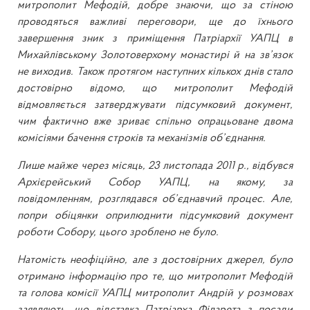
митрополит Мефодій, добре знаючи, що за стіною
проводяться важливі переговори, ще до їхнього
завершення зник з приміщення Патріархії УАПЦ в
Михайлівському Золотоверхому монастирі й на зв’язок
не виходив. Також протягом наступних кількох днів стало
достовірно відомо, що митрополит Мефодій
відмовляється затверджувати підсумковий документ,
чим фактично вже зриває спільно опрацьоване двома
комісіями бачення строків та механізмів об’єднання.
Лише майже через місяць, 23 листопада 2011 р., відбувся
Архієрейський Собор УАПЦ, на якому, за
повідомленням, розглядався об’єднавчий процес. Але,
попри обіцянки оприлюднити підсумковий документ
роботи Собору, цього зроблено не було.
Натомість неофіційно, але з достовірних джерел, було
отримано інформацію про те, що митрополит Мефодій
та голова комісії УАПЦ митрополит Андрій у розмовах