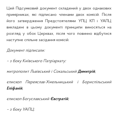
Цей Підсумковий документ складений у двох однакових
примірниках, які підписано членами двох комісій. Після
його затвердження Предстоятелями УПЦ КП і УАПЦ
викладені в цьому документі принципи виносяться на
розгляд у обох Церквах, після чого повинно відбутися
наступне спільне засідання комісій.
Документ підписали:
– з боку Київського Патріархату:
митрополит Львівський і Сокальський
Димитрій
,
єпископ Переяслав-Хмельницький і Бориспільський
Епіфаній
,
єпископ Богуславський
Євстратій
;
– з боку УАПЦ: