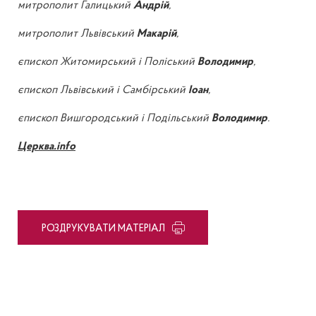
митрополит Галицький
Андрій
,
митрополит Львівський
Макарій
,
єпископ Житомирський і Поліський
Володимир
,
єпископ Львівський і Самбірський
Іоан
,
єпископ Вишгородський і Подільський
Володимир
.
Церква.info
PОЗДРУКУВАТИ МАТЕРІАЛ