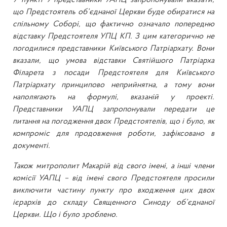
У пункті 9 представники УАПЦ запропонували вказати,
що Предстоятель об’єднаної Церкви буде обиратися на
спільному Соборі, що фактично означало попередню
відставку Предстоятеля УПЦ КП. З цим категорично не
погодилися представники Київського Патріархату. Вони
вказали, що умова відставки Святійшого Патріарха
Філарета з посади Предстоятеля для Київського
Патріархату принципово неприйнятна, а тому вони
наполягають на формулі, вказаній у проекті.
Представники УАПЦ запропонували передати це
питання на погодження двох Предстоятелів, що і було, як
компроміс для продовження роботи, зафіксовано в
документі.
Також митрополит Макарій від свого імені, а інші члени
комісії УАПЦ – від імені свого Предстоятеля просили
виключити частину пункту про входження цих двох
ієрархів до складу Священного Синоду об’єднаної
Церкви. Що і було зроблено.