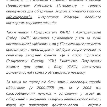
заявляють, що відставка Патріарха Філарета з посади
Предстоятеля Київського Патріархату – головна
передумова для об’єднання. Згодом
в інтерв’ю виданню
«КоммерсантЪ»
митрополит Мефодій особисто
підтвердив таку свою позицію.
Таким чином і Предстоятель УАПЦ, і Архієрейський
Собор УАПЦ фактично відмовилися діяти за тими
погодженими і зафіксованими у Підсумковому документі
принципами і процедурами, які були запропоновані на
спільному засіданні комісій. Це і стало підставою
Священному Синоду УПЦ Київського Патріархату
заявити про зрив з боку УАПЦ досягнутих
домовленостей і самого об’єднавчого процесу.
За таким же сценарієм були зірвані попередні спроби
об’єднання (у 2000-2001 рр. та у 2005 р.):
багатообіцяючий початок – запевнення у згоді до
об’єднання – висунення завідомо неприйнятних вимог і
відхід від попередніх домовленостей – свідоме