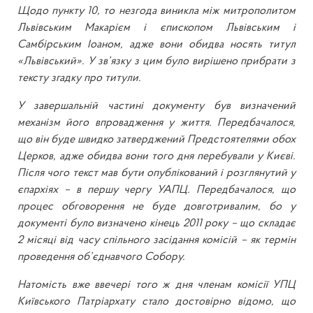
Щодо пункту 10, то незгода виникла між митрополитом
Львівським Макарієм і єпископом Львівським і
Самбірським Іоаном, адже вони обидва носять титул
«Львівський». У зв’язку з цим було вирішено прибрати з
тексту згадку про титули.
У завершальній частині документу був визначений
механізм його впровадження у життя. Передбачалося,
що він буде швидко затверджений Предстоятелями обох
Церков, адже обидва вони того дня перебували у Києві.
Після чого текст мав бути опублікований і розглянутий у
єпархіях – в першу чергу УАПЦ. Передбачалося, що
процес обговорення не буде довготривалим, бо у
документі було визначено кінець 2011 року – що складає
2 місяці від часу спільного засідання комісій – як термін
проведення об’єднавчого Собору.
Натомість вже ввечері того ж дня членам комісії УПЦ
Київського Патріархату стало достовірно відомо, що