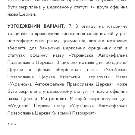
«Українська Автокефальна Православна Церква» може
бути закріплена у церковному статуті, як друга офіційна
назва Церкви.
УЗГОДЖЕНИЙ ВАРІАНТ:
7. З огляду на історичну
традицію та враховуючи виникнення складностей у разі
переоформлення різних документів, визнати можливим
зберегти для бажаючих церковних юридичних осіб в
статутах офіційну назву «Українська Автокефальна
Православна Церква». З цих же мотивів для об’єднаної
Церкви в цілому зберігається назва «Українська
Православна Церква Київський Патріархат». Назва
«Українська Автокефальна Православна Церква» може
бути закріплена у церковному статуті, як друга офіційна
назва Церкви. Митрополит Макарій запропонував для
об'єднаної Церкви назву «Українська Автокефальна
Православна Церква Київський Патріархат».
* * *