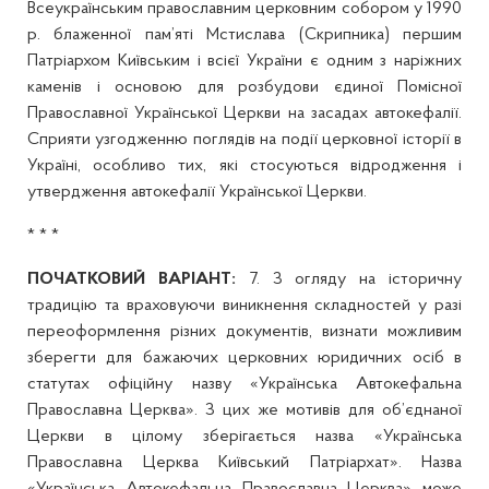
Всеукраїнським православним церковним собором у 1990
р. блаженної пам’яті Мстислава (Скрипника) першим
Патріархом Київським і всієї України є одним з наріжних
каменів і основою для розбудови єдиної Помісної
Православної Української Церкви на засадах автокефалії.
Сприяти узгодженню поглядів на події церковної історії в
Україні, особливо тих, які стосуються відродження і
утвердження автокефалії Української Церкви.
* * *
ПОЧАТКОВИЙ ВАРІАНТ:
7. З огляду на історичну
традицію та враховуючи виникнення складностей у разі
переоформлення різних документів, визнати можливим
зберегти для бажаючих церковних юридичних осіб в
статутах офіційну назву «Українська Автокефальна
Православна Церква». З цих же мотивів для об’єднаної
Церкви в цілому зберігається назва «Українська
Православна Церква Київський Патріархат». Назва