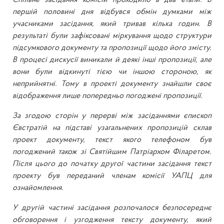
Спільне засідання комісій проходило в два етапи. В
першій половині дня відбувся обмін думками між
учасниками засідання, який тривав кілька годин. В
результаті були зафіксовані міркування щодо структури
підсумкового документу та пропозиції щодо його змісту.
В процесі дискусії виникали й деякі інші пропозиції, але
вони були відкинуті тією чи іншою стороною, як
неприйнятні. Тому в проекті документу знайшли своє
відображення лише попередньо погоджені пропозиції.
За згодою сторін у перерві між засіданнями єпископ
Євстратій на підставі узагальнених пропозицій склав
проект документу, текст якого телефоном був
погоджений також зі Святійшим Патріархом Філаретом.
Після цього до початку другої частини засідання текст
проекту був переданий членам комісії УАПЦ для
ознайомлення.
У другій частині засідання розпочалося безпосереднє
обговорення і узгодження тексту документу, який