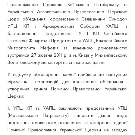
Православною Церквою Київського Патріархату та
Українською Автокефальною Православною Церквою
щодо об’єднання, сформованих Священним Синодом
УПЦ КП і Архієрейським Собором УАПЦ, з
благословення Предстоятеля УПЦ КП Святійшого
Патріарха Філарета і Предстоятеля УАПЦ Блаженнійшого
Митрополита Мефодія за взаємною домовленістю
зустрілися 27 жовтня 2011 р. в м. Києві у Михайлівському
Золотоверхому монастирі на спільне засідання.
У підсумку обговорення комісії прийшли до наступних
міркувань і пропозицій для досягнення об’єднання і
утворення єдиної Помісної Православної Української
Церкви:
1. УПЦ КП та УАПЦ закликають представників УПЦ
(Московського Патріархату) відновити діалог щодо
подолання церковного розділення та утворення єдиної
Помісної Православної Української Церкви на засадах