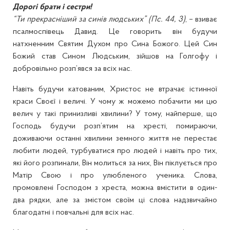
Дорогі брати і сестри!
“Ти прекрасніший за синів людських” (Пс. 44, 3)
, – взиває
псалмоспівець Давид. Це говорить він будучи
натхненним Святим Духом про Сина Божого. Цей Син
Божий став Сином Людським, зійшов на Голгофу і
добровільно розп’явся за всіх нас.
Навіть будучи катованим, Христос не втрачає істинної
краси Своєї і величі. У чому ж можемо побачити ми цю
велич у такі принизливі хвилини? У тому, найперше, що
Господь будучи розп’ятим на хресті, помираючи,
доживаючи останні хвилини земного життя не перестає
любити людей, турбуватися про людей і навіть про тих,
які його розпинали, Він молиться за них, Він піклується про
Матір Свою і про улюбленого ученика. Слова,
промовлені Господом з хреста, можна вмістити в один-
два рядки, але за змістом своїм ці слова надзвичайно
благодатні і повчальні для всіх нас.