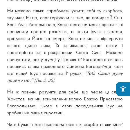
Ми можемо тільки спробувати уявити собі ту скорботу,
яку мала Матір, спостерігаючи за тим, як помирає Її Син.
Вона була безпомічною, Вона нічого не могла вдіяти – ні
припинити процес розп’яття, ні зняти Ісуса з хреста,
врятувавши Його від смерті. Вона не могла відвернути
всього цього лиха, Їй залишалося лише стоти і
спостерігати за стражданнями Свого Сина. Можемо
припустити, що у думці у Пресвятої Богородиці лишень
носились слова праведного Симеона Богоприїмця, коли
ще малий Ісус носився на Її руках:
“Тобі Самій душу
пройме меч” (Лк. 2, 35)
.
Ми ж повинні розуміти для себе, що через ці слова
Христові всі ми всиновленні волею Божою Пресвятою
Богородицею. Нікого зі своїх послідовників Ісус не
зробив і не лишив сиротами.
Чи ж буває в житті наших матерів такі скорботні хвилини?