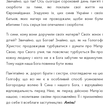
Звичайно, що так! Ось сьогодні сороковий день пам’яті і
скорботи за тими, які поклали свої життя на
Євромайданах. Згадуємо їх, цих синів України і своїх
батьків, яких матері не проводжали, щоби вони були
вбитими. І ось серця їхні опечалені і скорботні.
Ті сини, кому вони доручили своїх матерів? Своїх жінок і
дітей? Звичайно, що Богові! Знаймо, що, як на Гологофі
Христос продовжував турбуватися і думати про Матір
Свою, про Свого учня, так повсякчас турбується Він про
кожну людину і ніхто не є в Бога забутим чи відкинутим.
Тому надія наша Бога повинна бути жива.
Пам’ятаймо ж, дорогі брати і сестри, споглядаючи на цю
Голгофу, що всі ми є в особливий спосіб усиновлені
Богородиці волею Її Сина і нашого Бога, і відчуваймо
відповідальність перед Нею, як перед дійсною Матір’ю
нашою, і молитвами своїми прославляймо ЇЇ і прихиляймо
до себе її всеблаге заступництво.
Амінь!