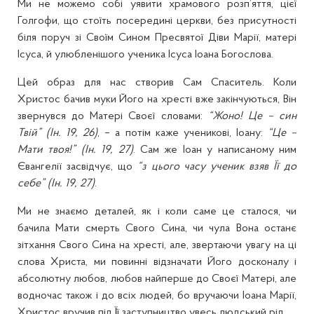
Ми не можемо собі уявити храмового розп’яття, цієї
Голгофи, що стоїть посередині церкви, без присутності
біля поруч зі Своїм Сином Пресвятої Діви Марії, матері
Ісуса, й улюбленішого ученика Ісуса Іоана Богослова.
Цей образ для нас створив Сам Спаситель. Коли
Христос бачив муки Його на хресті вже закінчуються, Він
звернувся до Матері Своєї словами:
“Жоно! Це – син
Твій” (Ін. 19, 26)
, – а потім каже ученикові, Іоану:
“Це –
Мати твоя!” (Ін. 19, 27)
. Сам же Іоан у написаному ним
Євангелії засвідчує, що
“з цього часу ученик взяв Її до
себе” (Ін. 19, 27)
.
Ми не знаємо деталей, як і коли саме це сталося, чи
бачила Мати смерть Свого Сина, чи чула Вона останє
зітхання Свого Сина на хресті, але, звертаючи увагу на ці
слова Христа, ми повинні відзначати Його досконалу і
абсолютну любов, любов найперше до Своєї Матері, але
водночас також і до всіх людей, бо вручаючи Іоана Марії,
Христос вручив під Її заступництво увесь людський рід.