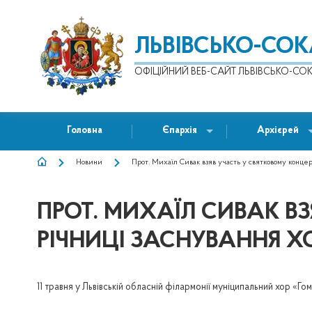
ЛЬВІВСЬКО-СО
ОФІЦІЙНИЙ ВЕБ-САЙТ ЛЬВІВСЬКО-СОК
Головна
Єпархія
Архієрей
Новини
Прот. Михаїл Сивак взяв участь у святковому концерт
РЯДОК
НАВІҐАЦІЇ
ПРОТ. МИХАЇЛ СИВАК ВЗ
РІЧНИЦІ ЗАСНУВАННЯ ХО
11 травня у Львівській обласній філармонії муніципальний хор «Го