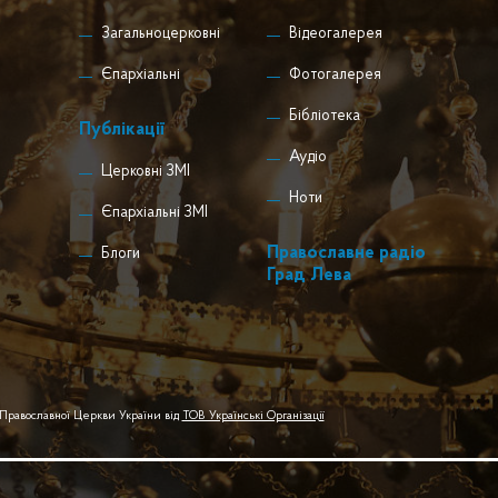
Загальноцерковні
Відеогалерея
Єпархіальні
Фотогалерея
Бібліотека
Публікації
Аудіо
Церковні ЗМІ
Ноти
Єпархіальні ЗМІ
Православне радіо
Блоги
Град Лева
 Православної Церкви України від
ТОВ Українські Організації