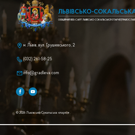
ЛЬВІВСЬКО-СОКАЛЬСЬКА
ОФІЦІЙНИЙ ВЕБ-САЙТ ЛЬВІВСЬКО-СОКАЛЬСЬКОЇ ЄПАРХІЇ (ПРАВОСЛАВ
м. Львів, вул. Грушевського, 2
(032) 261-58-25
info@gradleva.com
© 2026 Львівсько-Сокальська єпархія .