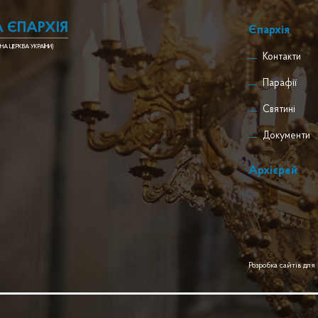
 ЄПАРХІЯ
Єпархія
НА ЦЕРКВА УКРАЇНИ)
Контакти
Парафії
Святині
Документи
Архієрей
Розробка сайтів для