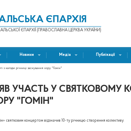
КАЛЬСЬКА ЄПАРХІЯ
АЛЬСЬКОЇ ЄПАРХІЇ (ПРАВОСЛАВНА ЦЕРКВА УКРАЇНИ)
Новини
Медіа
Публікації
і з нагоди річниці заснування хору "Гомін"
ЯВ УЧАСТЬ У СВЯТКОВОМУ 
РУ "ГОМІН"
мін» святковим концертом відзначив 10-ту річницю створення колективу.