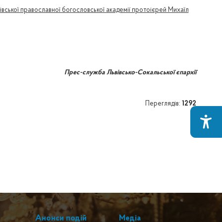
івської православної богословської академії протоієрей Михаїл
Прес-служба Львівсько-Сокальської єпархії
Переглядів:
1292
Анонси подій
Медіа