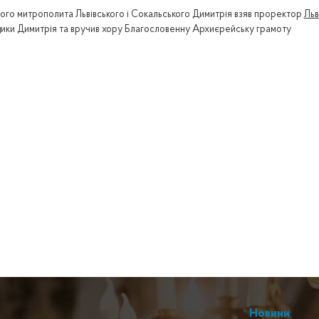
ого митрополита Львівського і Сокальського Димитрія взяв проректор
Льв
адики Димитрія та вручив хору Благословенну Архиєрейську грамоту
Новини