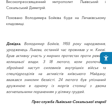
Високопреосвященний митрополит Львівський і
Сокальський Димитрій.
Поховано Володимира Бойківа буде на Личаківському
кладовищі.
Довідка.
Володимир Бойків, 1955 року народження,
уродженець Львова, останній час проживав у м. Києві.
Брав активну участь у мирних протестах проти режиму
колишньої влади. З 18 лютого, коли розпочався
збройний наступ силовиків внутрішніх військ та
спецпідрозділів на активістів київського Майдану,
вважався зниклим безвісті. 24 лютого був упізнаний
дружиною в одному із моргів столиці з двома
вогнепальними пораненням у ділянку грудей.
Прес-служба Львівсько-Сокальської єпархії