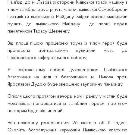
На в'їзді до м. Львова зі сторони Київської траси машину з
тілом загиблого зустрінуть члени львівської Самооборони
і активісти львівського Майдану. Звідси колона машинами
рушить до львівського Майдану - до площі перед
пам'ятником Тарасу Шевченку.
Від площі пішою процесією труна із тілом героя буде
пронесена центральними вулицями міста до
Покровського кафедрального собору.
У Покровському соборі духовенством Львівського
благочиння на чолі із благочинним м. Львова прот.
Ярославом Дудою буде звершено заупокійну панахиду.
Опісля цього протягом вечора, ночі і ранку у містян буде
можливість попрощатися із загиблим героєм, протягом
ночі храм буде відчинений.
Чин похорону розпочнеться 26 лютого об 11 годині.
Очолить богослужіння керуючий Львівською єпархією