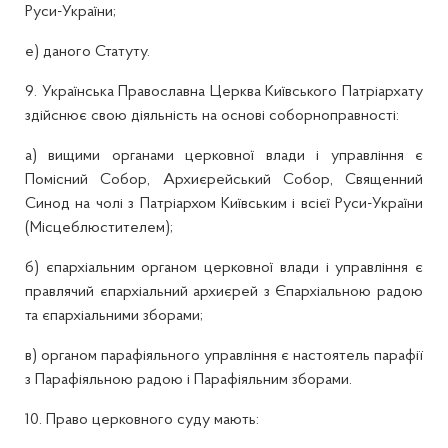
Руси-України;
е) даного Статуту.
9. Українська Православна Церква Київського Патріархату
здійснює свою діяльність на основі соборноправності:
а) вищими органами церковної влади і управління є
Помісний Собор, Архиєрейський Собор, Священний
Синод на чолі з Патріархом Київським і всієї Руси-України
(Місцеблюстителем);
б) єпархіальним органом церковної влади і управління є
правлячий єпархіальний архиєрей з Єпархіальною радою
та єпархіальними зборами;
в) органом парафіяльного управління є настоятель парафії
з Парафіяльною радою і Парафіяльним зборами.
10. Право церковного суду мають: