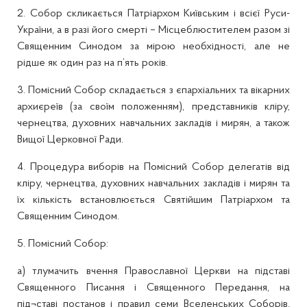
2. Собор скликається Патріархом Київським і всієї Руси-
України, а в разі його смерті – Місцеблюстителем разом зі
Священним Синодом за мірою необхідності, але не
рідше як один раз на п’ять років.
3. Помісний Собор складається з єпархіальних та вікарних
архиєреїв (за своїм положенням), представників кліру,
чернецтва, духовних навчальних закладів і мирян, а також
Вищої Церковної Ради.
4. Процедура виборів на Помісний Собор делегатів від
кліру, чернецтва, духовних навчальних закладів і мирян та
їх кількість встановлюється Святійшим Патріархом та
Священним Синодом.
5. Помісний Собор:
а) тлумачить вчення Православної Церкви на підставі
Священного Писання і Священного Передання, на
під¬ставі постанов і правил семи Вселенських Соборів,