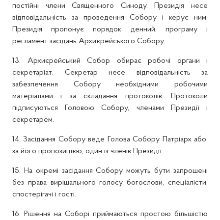
постійні члени Священного Синоду. Президія несе
відповідальність за проведення Собору і керує ним.
Президія пропонує порядок денний, програму і
регламент засідань Архиєрейського Собору.
13. Архиєрейський Собор обирає робочі органи і
секретаріат. Секретар несе відповідальність за
забезпечення Собору необхідними робочими
матеріалами і за складання протоколів. Протоколи
підписуються Головою Собору, членами Президії і
секретарем.
14. Засідання Собору веде Голова Собору Патріарх або,
за його пропозицією, один із членів Президії.
15. На окремі засідання Собору можуть бути запрошені
без права вирішального голосу богослови, спеціалісти,
спостерігачі і гості.
16. Рішення на Соборі приймаються простою більшістю