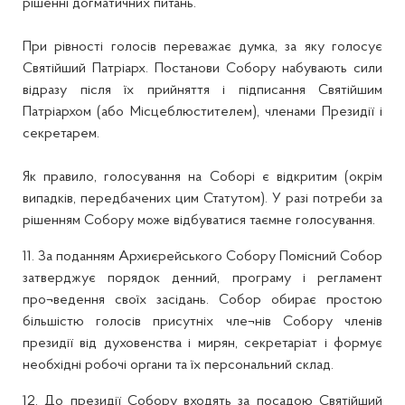
рішенні догматичних питань.
При рівності голосів переважає думка, за яку голосує
Святійший Патріарх. Постанови Собору набувають сили
відразу після їх прийняття і підписання Святійшим
Патріархом (або Місцеблюстителем), членами Президії і
секретарем.
Як правило, голосування на Соборі є відкритим (окрім
випадків, передбачених цим Статутом). У разі потреби за
рішенням Собору може відбуватися таємне голосування.
11. За поданням Архиєрейського Собору Помісний Собор
затверджує порядок денний, програму і регламент
про¬ведення своїх засідань. Собор обирає простою
більшістю голосів присутніх чле¬нів Собору членів
президії від духовенства і мирян, секретаріат і формує
необхідні робочі органи та їх персональний склад.
12. До президії Собору входять за посадою Святійший