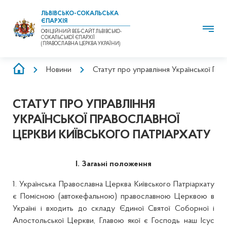
ЛЬВІВСЬКО-СОКАЛЬСЬКА
ЄПАРХІЯ
ОФІЦІЙНИЙ ВЕБ-САЙТ ЛЬВІВСЬКО-
СОКАЛЬСЬКОЇ ЄПАРХІЇ
(ПРАВОСЛАВНА ЦЕРКВА УКРАЇНИ)
РЯДОК
Новини
Статут про управління Української Пр
НАВІҐАЦІЇ
СТАТУТ ПРО УПРАВЛІННЯ
УКРАЇНСЬКОЇ ПРАВОСЛАВНОЇ
ЦЕРКВИ КИЇВСЬКОГО ПАТРІАРХАТУ
І. Загаьні положення
1. Українська Православна Церква Київського Патріархату
є Помісною (автокефальною) православною Церквою в
Україні і входить до складу Єдиної Святої Соборної і
Апостольської Церкви, Главою якої є Господь наш Ісус