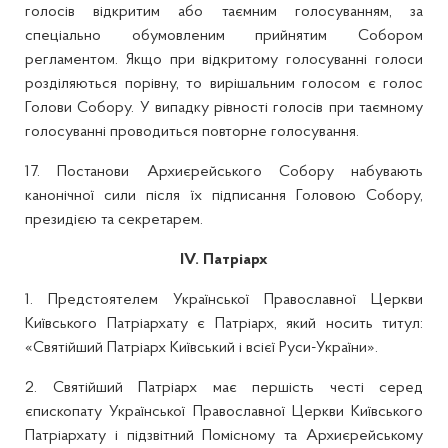
голосів відкритим або таємним голосуванням, за
спеціально обумовленим прийнятим Собором
регламентом. Якщо при відкритому голосуванні голоси
розділяються порівну, то вирішальним голосом є голос
Голови Собору. У випадку рівності голосів при таємному
голосуванні проводиться повторне голосування.
17. Постанови Архиєрейського Собору набувають
канонічної сили після їх підписання Головою Собору,
президією та секретарем.
IV. Патріарх
1. Предстоятелем Української Православної Церкви
Київського Патріархату є Патріарх, який носить титул:
«Святійший Патріарх Київський і всієї Руси-України».
2. Святійший Патріарх має першість честі серед
єпископату Української Православної Церкви Київського
Патріархату і підзвітний Помісному та Архиєрейському