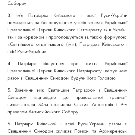
Соборам.
3. Ім’я Патріарха Київського і всієї Руси-України
поминається за богослужінням у всіх храмах Української
Православної Церкви Київського Патріархату як в Україні,
так і за кордоном і проголошується за такою формулою:
«Святійшого отця нашого (ім’я), Патріарха Київського і
всієї Руси-України».
4. Патріарх піклується про життя Української
Православної Церкви Київського Патріархату і керує нею
разом зі Священним Синодом, будучи його Головою.
5. Взаємини між Святійшим Патріархом і Священним
Синодом, відповідно до православної традиції,
визначаються 34-м правилом Святих Апостолів і 9-м
правилом Антиохійського Собору.
6. Патріарх Київський і всієї Руси-України разом зі
Священним Синодом скликає Помісні та Архиєрейські