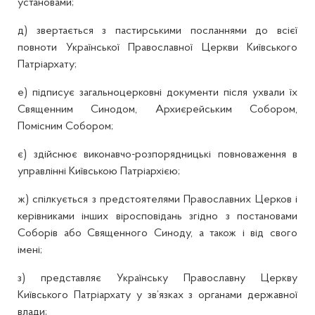
установами;
д) звертається з пастирськими посланнями до всієї
повноти Української Православної Церкви Київського
Патріархату;
е) підписує загальноцерковні документи після ухвали їх
Священним Синодом, Архиєрейським Собором,
Помісним Собором;
є) здійснює виконавчо-розпорядницькі повноваження в
управлінні Київською Патріархією;
ж) спілкується з предстоятелями Православних Церков і
керівниками інших віросповідань згідно з постановами
Соборів або Священного Синоду, а також і від свого
імені;
з) представляє Українську Православну Церкву
Київського Патріархату у зв’язках з органами державної
влади;