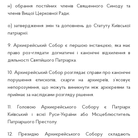
н) обрання постійних членів Священного Синоду та
членів Вищої Церковної Ради;
о) затвердження змін та доповнень до Статуту Київської
патріархії.
9. Архиєрейський Собор є першою інстанцією, яка має
право роз¬глядати догматичні і канонічні відхилення в
діяльності Святійшого Патріарха.
10. Архиєрейський Собор розглядає справи про канонічні
порушення єпископів, скарги на архиєреїв, з’ясовує
непорозуміння, що можуть виникнути між архієреями та
приймає за наслідками розгляду рішення.
11. Головою Архиєрейського Собору є Патріарх
Київський і всієї Руси-України або Місцеблюститель
Патріаршого Престолу.
12. Президію Архиєрейського Собору складають