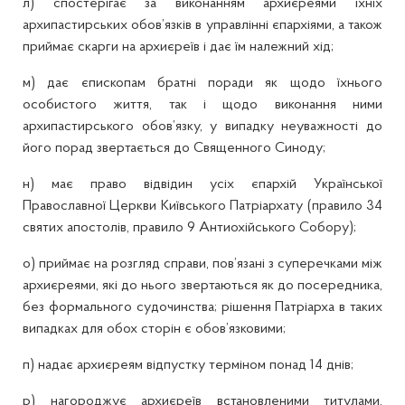
л) спостерігає за виконанням архиєреями їхніх
архипастирських обов’язків в управлінні єпархіями, а також
приймає скарги на архиєреїв і дає їм належний хід;
м) дає єпископам братні поради як щодо їхнього
особистого життя, так і щодо виконання ними
архипастирського обов’язку, у випадку неуважності до
його порад звертається до Священного Синоду;
н) має право відвідин усіх єпархій Української
Православної Церкви Київського Патріархату (правило 34
святих апостолів, правило 9 Антиохійського Собору);
о) приймає на розгляд справи, пов’язані з суперечками між
архиєреями, які до нього звертаються як до посередника,
без формального судочинства; рішення Патріарха в таких
випадках для обох сторін є обов’язковими;
п) надає архиєреям відпустку терміном понад 14 днів;
р) нагороджує архиєреїв встановленими титулами,