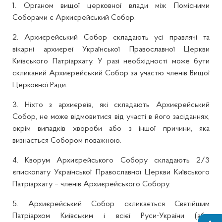
1. Органом вищої церковної влади між Помісними
Соборами є Архиєрейський Собор.
2. Архиєрейський Собор складають усі правлячі та
вікарні архиєреї Української Православної Церкви
Київського Патріархату. У разі необхідності може бути
скликаний Архиєрейський Собор за участю членів Вищої
Церковної Ради.
3. Ніхто з архиєреїв, які складають Архиєрейський
Собор, не може відмовитися від участі в його засіданнях,
окрім випадків хвороби або з іншої причини, яка
визнається Собором поважною.
4. Кворум Архиєрейського Собору складають 2/3
єпископату Української Православної Церкви Київського
Патріархату – членів Архиєрейського Собору.
5. Архиєрейський Собор скликається Святійшим
Патріархом Київським і всієї Руси-України (або