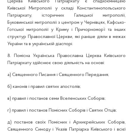
Церква Київського Патріархату є спадкоємницею
Київської Митрополії у складі Константинопольського
Патріархату, історичних Галицької митрополії,
Буковинської митрополії з центром у Чернівцях, Кафсько-
Готської митрополії у Криму і Причорномор’ї та інших
структур Православної Церкви, які раніше діяли в межах
України та в українській діаспорі.
8. Помісна Українська Православна Церква Київського
Патріархату здійснює свою діяльність на основі:
а) Священного Писання і Священного Передання;
б) канонів і правил святих апостолів;
в) правил і постанов семи Вселенських Соборів;
г) правил і постанов Помісних Соборів і Святих Отців;
д) постанов своїх Помісних і Архиєрейських Соборів,
Священного Синоду і Указів Патріарха Київського і всієї