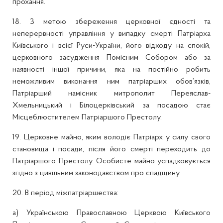
прохання.
18. З метою збереження церковної єдності та
неперервності управління у випадку смерті Патріарха
Київського і всієї Руси-України, його відходу на спокій,
церковного засудження Помісним Собором або за
наявності іншої причини, яка на постійно робить
неможливим виконання ним патріарших обов’язків,
Патріарший намісник митрополит Переяслав-
Хмельницький і Білоцерківський за посадою стає
Місцеблюстителем Патріаршого Престолу.
19. Церковне майно, яким володіє Патріарх у силу свого
становища і посади, після його смерті переходить до
Патріаршого Престолу. Особисте майно успадковується
згідно з цивільним законодавством про спадщину.
20. В період міжпатріаршества:
а) Українською Православною Церквою Київського