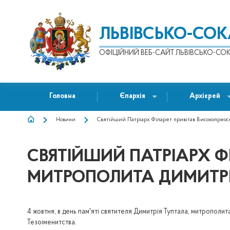
ЛЬВІВСЬКО-СО
ОФІЦІЙНИЙ ВЕБ-САЙТ ЛЬВІВСЬКО-СОК
Головна
Єпархія
Архієрей
Новини
Святійший Патріарх Філарет привітав Високопреос
РЯДОК
НАВІҐАЦІЇ
СВЯТІЙШИЙ ПАТРІАРХ 
МИТРОПОЛИТА ДИМИТРІ
4 жовтня, в день пам'яті святителя Димитрія Туптала, митрополит
Тезоіменитства.