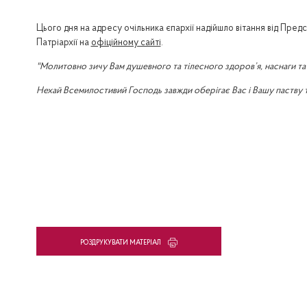
Цього дня на адресу очільника єпархії надійшло вітання від Пред
Патріархії на
офіційному сайті
.
"Молитовно зичу Вам душевного та тілесного здоров’я, наснаги та
Нехай Всемилостивий Господь завжди оберігає Вас і Вашу паству 
PОЗДРУКУВАТИ МАТЕРІАЛ