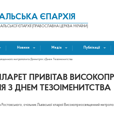
КАЛЬСЬКА ЄПАРХІЯ
АЛЬСЬКОЇ ЄПАРХІЇ (ПРАВОСЛАВНА ЦЕРКВА УКРАЇНИ)
Новини
Медіа
Публікації
вященного митрополита Димитрія з Днем Тезоіменитства
ФІЛАРЕТ ПРИВІТАВ ВИСОКО
Я З ДНЕМ ТЕЗОІМЕНИТСТВА
а Ростовського, очільник Львівської єпархії Високопреосвященний митропо