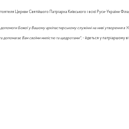
стоятеля Церкви Святійшого Патріарха Київського і всієї Руси-України Філ
 допомоги Божої у Вашому архіпастирському служінні на ниві утворення в У
та допомагає Вам своїми милістю та щедротами"
, - йдеться у патріаршому ві