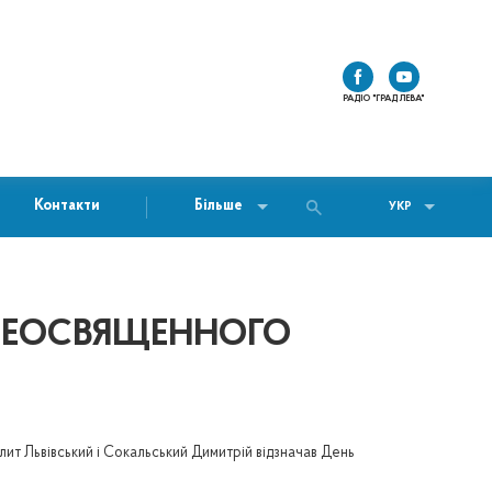
РАДІО "ГРАД ЛЕВА"
Контакти
Більше
УКР
ПРЕОСВЯЩЕННОГО
лит Львівський і Сокальський Димитрій відзначав День