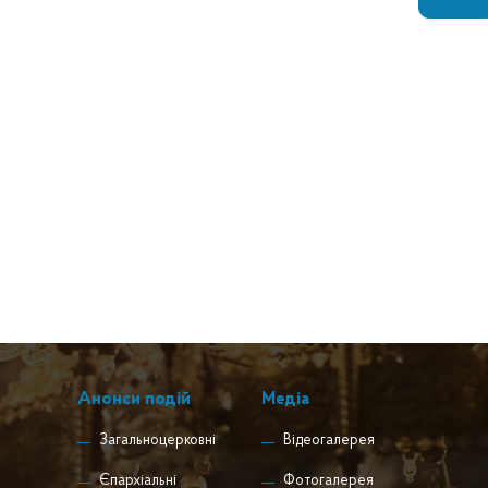
Анонси подій
Медіа
Загальноцерковні
Відеогалерея
Єпархіальні
Фотогалерея