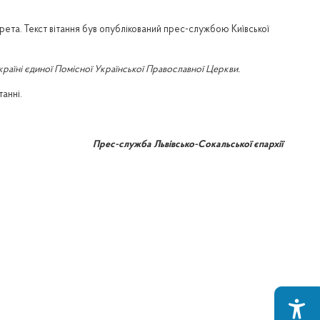
арета. Текст вітання був опублікований прес-службою Київської
країні єдиної Помісної Української Православної Церкви.
танні.
Прес-служба Львівсько-Сокальської єпархії