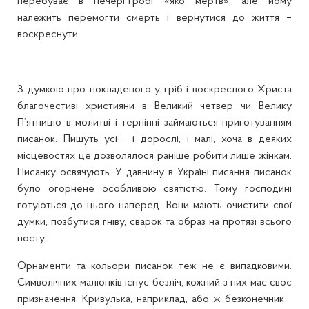
перебуває в печері-гробі «яко мертв», але йому
належить перемогти смерть і вернутися до життя –
воскреснути.
З думкою про покладеного у гріб і воскреслого Христа
благочестиві християни в Великий четвер чи Велику
П’ятницю в молитві і терпінні займаються приготуванням
писанок. Пишуть усі - і дорослі, і малі, хоча в деяких
місцевостях це дозволялося раніше робити лише жінкам.
Писанку освячують. У давнину в Україні писання писанок
було огорнене особливою святістю. Тому господині
готуються до цього наперед. Вони мають очистити свої
думки, позбутися гніву, сварок та образ на протязі всього
посту.
Орнаменти та кольори писанок теж не є випадковими.
Символічних малюнків існує безліч, кожний з них має своє
призначення. Кривулька, наприклад, або ж безконечник -