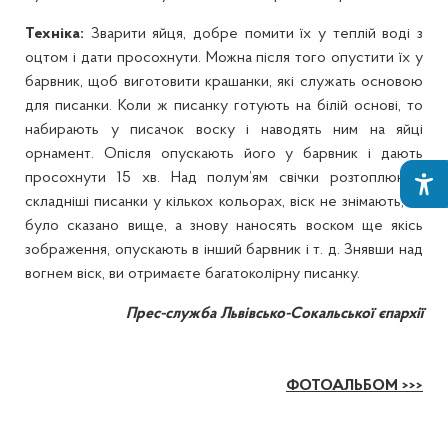
Техніка:
Зварити яйця, добре помити їх у теплій воді з
оцтом і дати просохнути. Можна після того опустити їх у
барвник, щоб виготовити крашанки, які служать основою
для писанки. Коли ж писанку готують на білій основі, то
набирають у писачок воску і наводять ним на яйці
орнамент. Опісля опускають його у барвник і дають
просохнути 15 хв. Над полум’ям свічки розтоплюють
складніші писанки у кількох кольорах, віск не знімають, як
було сказано вище, а знову наносять воском ще якісь
зображення, опускають в інший барвник і т. д. Знявши над
вогнем віск, ви отримаєте багатоколірну писанку.
Прес-служба Львівсько-Сокальської єпархії
ФОТОАЛЬБОМ >>>