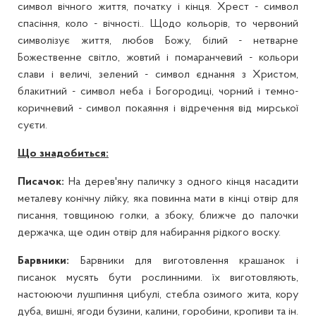
символ вічного життя, почат­ку і кінця. Хрест - символ
спасіння, коло - вічності.. Щодо кольорів, то червоний
символізує життя, любов Божу, білий - нетварне
Божественне світло, жовтий і помаранчевий - кольори
слави і величі, зелений - символ єднання з Христом,
блакитний - символ неба і Богородиці, чорний і темно-
кори­чневий - символ покаяння і відречення від мирської
суєти.
Що знадобиться:
Писачок:
На дерев'яну паличку з одного кінця насадити
металеву конічну лійку, яка повинна мати в кінці отвір для
писання, товщиною голки, а збоку, ближче до палочки
держачка, ще один отвір для набирання рідкого воску.
Барвники:
Барвники для виготовлення крашанок і
писанок мусять бути рос­ли­нними. їх виготовляють,
настоюючи лушпиння цибулі, стебла озимого жита, кору
дуба, вишні, ягоди бузини, калини, горобини, кропиви та ін.