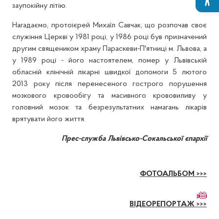
заупокійну літію.
Нагадаємо, протоієрей Михаїл Савчак, що розпочав своє
служіння Церкві у 1981 році, у 1986 році був призначений
другим священиком храму Параскеви-П'ятниці м. Львова, а
у 1989 році - його настоятелем, помер у Львівській
обласній клінічній лікарні швидкої допомоги 5 лютого
2013 року після перенесеного гострого порушення
мозкового кровообігу та масивного крововиливу у
головний мозок та безрезультатних намагань лікарів
врятувати його життя.
Прес-служба Львівсько-Сокальської єпархії
ФОТОАЛЬБОМ >>>
ВІДЕОРЕПОРТАЖ >>>