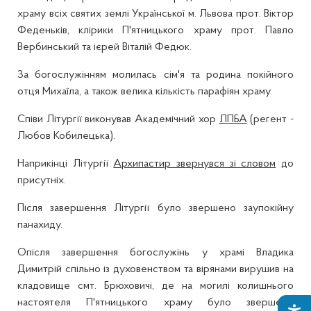
храму всіх святих землі Української м. Львова прот. Віктор
Феденьків, клірики П'ятницького храму прот. Павло
Вербинський та ієрей Віталій Федюк.
За богослужінням молилась сім'я та родина покійного
отця Михаїла, а також велика кількість парафіян храму.
Співи Літургії виконував Академічний хор
ЛПБА
(регент -
Любов Кобилецька).
Наприкінці Літургії
Архипастир звернувся зі словом
до
присутніх.
Після завершення Літургії було звершено заупокійну
панахиду.
Опісля завершення богослужінь у храмі Владика
Димитрій спільно із духовенством та вірянами вирушив на
кладовище смт. Брюховичі, де на могилі колишнього
настоятеля П'ятницького храму було звершено