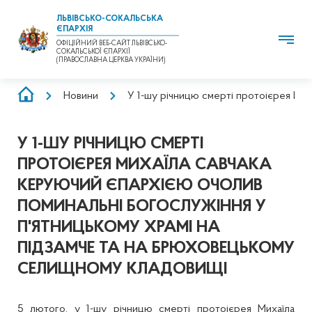
ЛЬВІВСЬКО-СОКАЛЬСЬКА
ЄПАРХІЯ
ОФІЦІЙНИЙ ВЕБ-САЙТ ЛЬВІВСЬКО-
СОКАЛЬСЬКОЇ ЄПАРХІЇ
(ПРАВОСЛАВНА ЦЕРКВА УКРАЇНИ)
РЯДОК
Новини
У 1-шу річницю смерті протоієрея Мих
НАВІҐАЦІЇ
У 1-ШУ РІЧНИЦЮ СМЕРТІ
ПРОТОІЄРЕЯ МИХАЇЛА САВЧАКА
КЕРУЮЧИЙ ЄПАРХІЄЮ ОЧОЛИВ
ПОМИНАЛЬНІ БОГОСЛУЖІННЯ У
П'ЯТНИЦЬКОМУ ХРАМІ НА
ПІДЗАМЧЕ ТА НА БРЮХОВЕЦЬКОМУ
СЕЛИЩНОМУ КЛАДОВИЩІ
5 лютого, у 1-шу річницю смерті протоієрея Михаїла