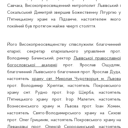
Савчака, Високопреосвященний митрополит Львівський і
Сокальський Димитрій звершив Божественну Літургію у
П'ятницькому храмі на Підзамче, настоятелем якого
покійний був протягом майже чверті століття.
Його Високопреосвященству співслужили: благочинний
єпархії, секретар єпархіального управління прот.
Володимир Бачинський, ректор
Львівської православної
богословської академії
прот. Ярослав Ощудляк,
благочинний Львівського благочиння прот. Ярослав Дуда,
настоятель
храму свт. Миколая Чудотворця м. Львова
прот. Володимир Хрептак, настоятель Покровського
храму смт. Рудно прот. Ігор Щерба, настоятель
П'ятницького храму прот. Ігор Малетич, настоятель
Вознесенського храму м. Львова прот. Іоан Хомин,
настоятель Свято-Володимирського храму на Сихові
прот. Олег Грициняк, настоятель Покровського храму на
Левандівці прот. Олексій Скородинський, настоятель