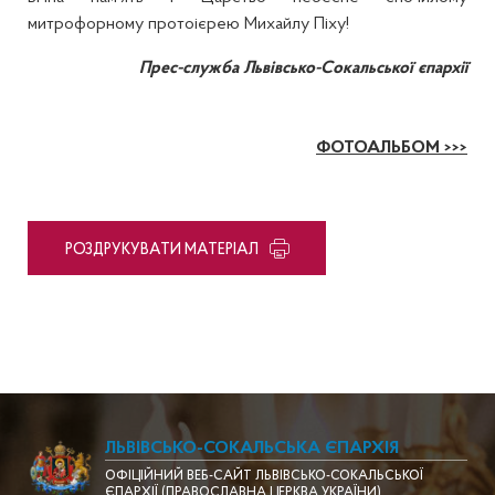
митрофорному протоієрею Михайлу Піху!
Прес-служба Львівсько-Сокальської єпархії
ФОТОАЛЬБОМ >>>
PОЗДРУКУВАТИ МАТЕРІАЛ
ЛЬВІВСЬКО-СОКАЛЬСЬКА ЄПАРХІЯ
ОФІЦІЙНИЙ ВЕБ-САЙТ ЛЬВІВСЬКО-СОКАЛЬСЬКОЇ
ЄПАРХІЇ (ПРАВОСЛАВНА ЦЕРКВА УКРАЇНИ)