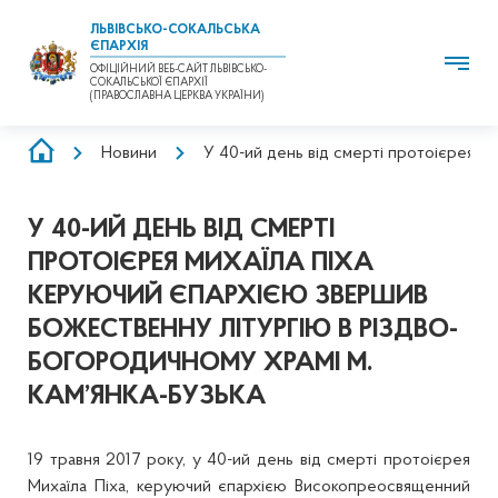
ЛЬВІВСЬКО-СОКАЛЬСЬКА
ЄПАРХІЯ
ОФІЦІЙНИЙ ВЕБ-САЙТ ЛЬВІВСЬКО-
СОКАЛЬСЬКОЇ ЄПАРХІЇ
(ПРАВОСЛАВНА ЦЕРКВА УКРАЇНИ)
РЯДОК
Новини
У 40-ий день від смерті протоієрея М
НАВІҐАЦІЇ
У 40-ИЙ ДЕНЬ ВІД СМЕРТІ
ПРОТОІЄРЕЯ МИХАЇЛА ПІХА
КЕРУЮЧИЙ ЄПАРХІЄЮ ЗВЕРШИВ
БОЖЕСТВЕННУ ЛІТУРГІЮ В РІЗДВО-
БОГОРОДИЧНОМУ ХРАМІ М.
КАМ’ЯНКА-БУЗЬКА
19 травня 2017 року, у 40-ий день від смерті протоієрея
Михаїла Піха, керуючий єпархією Високопреосвященний