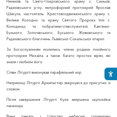
Немилів та Свято-Покровського храму с. Синьків,
Радехівського р-ну; митрофорний протоієрей Ярослав
Шикула, настоятель Хрестовоздвиженського храму с.
Велике Колодно та храму Святого Пророка Іллі с.
Колоденці, та побратими-співслужителі Кам’янко-
Бузького, Золочівського, Буського, Жовківського та
Радехівського благочинь Львівсько-Сокальської єпархії.
За богослужінням молились члени родини покійного
протоієрея Михаїла, а також багато простих вірян, які
знали і любили його.
Співи Літургії виконував парафіяльний хор.
Наприкінці Літургії Архипастир звернувся до присутніх зі
словом.
Після завершення Літургії була звершена заупокійна
панахида.
Вічна пам’ять і Царство небесне спочилому